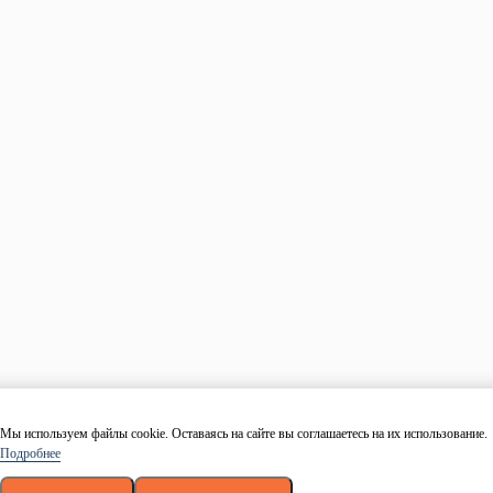
Тип
Размер
Количество
Рассчитать
Ваш товар успешно добавлен в корзину
Вернуться
Оформить заказ
Заказать в 1 клик
Оставьте свои данные и наш менеджер свяжется с Вами в
течении 10 минут.
Ваше имя
Номер телефона
Даю согласие на обработку персональных данных в
соответствие с
политикой конфиденциальности
.
Согласие
на обработку
.
Заказать
Мы используем файлы cookie. Оставаясь на сайте вы соглашаетесь на их использование.
Подробнее
Спасибо! Скоро мы позвоним!