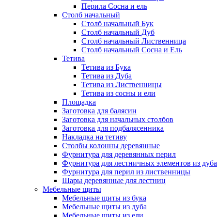
Перила Сосна и ель
Столб начальный
Столб начальный Бук
Столб начальный Дуб
Столб начальный Лиственница
Столб начальный Сосна и Ель
Тетива
Тетива из Бука
Тетива из Дуба
Тетива из Лиственницы
Тетива из сосны и ели
Площадка
Заготовка для балясин
Заготовка для начальных столбов
Заготовка для подбалясенника
Накладка на тетиву
Столбы колонны деревянные
Фурнитура для деревянных перил
Фурнитура для лестничных элементов из дуба
Фурнитура для перил из лиственницы
Шары деревянные для лестниц
Мебельные щиты
Мебельные щиты из бука
Мебельные щиты из дуба
Мебельные щиты из ели