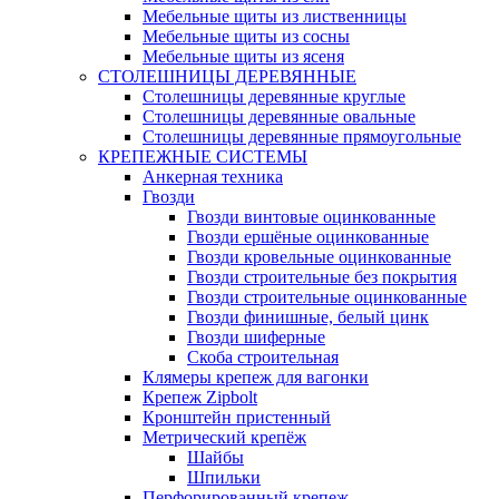
Мебельные щиты из лиственницы
Мебельные щиты из сосны
Мебельные щиты из ясеня
СТОЛЕШНИЦЫ ДЕРЕВЯННЫЕ
Столешницы деревянные круглые
Столешницы деревянные овальные
Столешницы деревянные прямоугольные
КРЕПЕЖНЫЕ СИСТЕМЫ
Анкерная техника
Гвозди
Гвозди винтовые оцинкованные
Гвозди ершёные оцинкованные
Гвозди кровельные оцинкованные
Гвозди строительные без покрытия
Гвозди строительные оцинкованные
Гвозди финишные, белый цинк
Гвозди шиферные
Скоба строительная
Клямеры крепеж для вагонки
Крепеж Zipbolt
Кронштейн пристенный
Метрический крепёж
Шайбы
Шпильки
Перфорированный крепеж