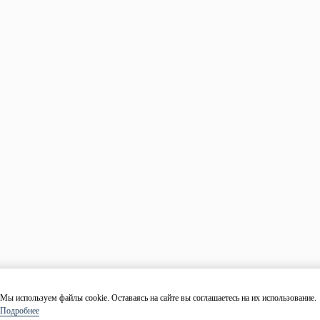
Калькулятор пиломатериалов
Древесина
Тип
Размер
Количество
Рассчитать
Ваш товар успешно добавлен в корзину
Вернуться
Оформить заказ
Заказать в 1 клик
Оставьте свои данные и наш менеджер свяжется с Вами в
течении 10 минут.
Ваше имя
Номер телефона
Даю согласие на обработку персональных данных в
соответствие с
политикой конфиденциальности
.
Согласие на
обработку
.
Заказать
Мы используем файлы cookie. Оставаясь на сайте вы соглашаетесь на их использование.
Подробнее
Спасибо! Скоро мы позвоним!