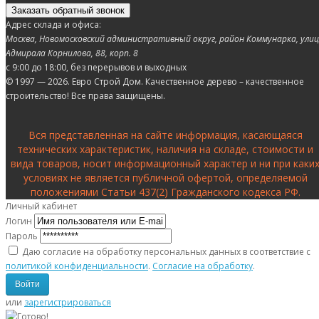
Заказать обратный звонок
Адрес склада и офиса:
Москва, Новомосковский административный округ, район Коммунарка, ули
Адмирала Корнилова, 88, корп. 8
с 9:00 до 18:00,
без перерывов и выходных
© 1997 — 2026. Евро Строй Дом. Качественное дерево – качественное
строительство! Все права защищены.
Вся представленная на сайте информация, касающаяся
технических характеристик, наличия на складе, стоимости и
вида товаров, носит информационный характер и ни при каки
условиях не является публичной офертой, определяемой
положениями Статьи 437(2) Гражданского кодекса РФ.
Личный кабинет
Логин
Пароль
Даю согласие на обработку персональных данных в соответствие с
политикой конфиденциальности
.
Согласие на обработку
.
или
зарегистрироваться