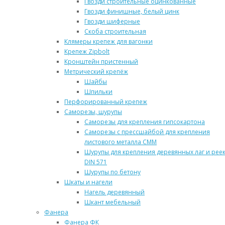
Гвозди строительные оцинкованные
Гвозди финишные, белый цинк
Гвозди шиферные
Скоба строительная
Клямеры крепеж для вагонки
Крепеж Zipbolt
Кронштейн пристенный
Метрический крепёж
Шайбы
Шпильки
Перфорированный крепеж
Саморезы, шурупы
Саморезы для крепления гипсокартона
Саморезы с прессшайбой для крепления
листового металла СММ
Шурупы для крепления деревянных лаг и рее
DIN 571
Шурупы по бетону
Шкаты и нагели
Нагель деревянный
Шкант мебельный
Фанера
Фанера ФК