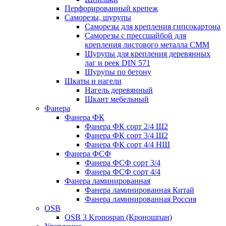
Перфорированный крепеж
Саморезы, шурупы
Саморезы для крепления гипсокартона
Саморезы с прессшайбой для
крепления листового металла СММ
Шурупы для крепления деревянных
лаг и реек DIN 571
Шурупы по бетону
Шкаты и нагели
Нагель деревянный
Шкант мебельный
Фанера
Фанера ФК
Фанера ФК сорт 2/4 Ш2
Фанера ФК сорт 3/4 Ш2
Фанера ФК сорт 4/4 НШ
Фанера ФСФ
Фанера ФСФ сорт 3/4
Фанера ФСФ сорт 4/4
Фанера ламинированная
Фанера ламинированная Китай
Фанера ламинированная Россия
OSB
OSB 3 Kronospan (Кроношпан)