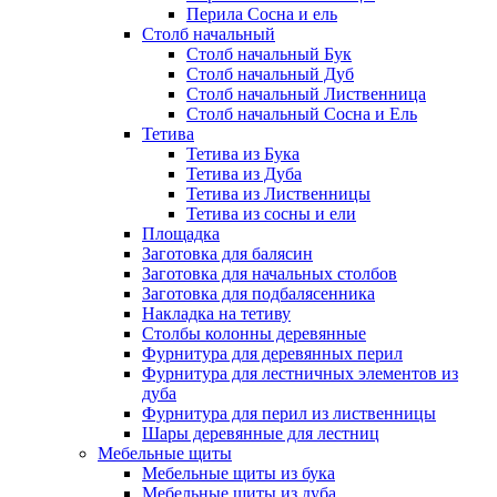
Перила Сосна и ель
Столб начальный
Столб начальный Бук
Столб начальный Дуб
Столб начальный Лиственница
Столб начальный Сосна и Ель
Тетива
Тетива из Бука
Тетива из Дуба
Тетива из Лиственницы
Тетива из сосны и ели
Площадка
Заготовка для балясин
Заготовка для начальных столбов
Заготовка для подбалясенника
Накладка на тетиву
Столбы колонны деревянные
Фурнитура для деревянных перил
Фурнитура для лестничных элементов из
дуба
Фурнитура для перил из лиственницы
Шары деревянные для лестниц
Мебельные щиты
Мебельные щиты из бука
Мебельные щиты из дуба