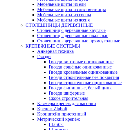
Мебельные щиты из ели
Мебельные щиты из лиственницы
Мебельные щиты из сосны
Мебельные щиты из ясеня
СТОЛЕШНИЦЫ ДЕРЕВЯННЫЕ
Столешницы деревянные круглые
Столешницы деревянные овальные
Столешницы деревянные прямоугольные
КРЕПЕЖНЫЕ СИСТЕМЫ
Анкерная техника
Гвозди
Гвозди винтовые оцинкованные
Гвозди ершёные оцинкованные
Гвозди кровельные оцинкованные
Гвозди строительные без покрытия
Гвозди строительные оцинкованные
Гвозди финишные, белый цинк
Гвозди шиферные
Скоба строительная
Клямеры крепеж для вагонки
Крепеж Zipbolt
Кронштейн пристенный
Метрический крепёж
Шайбы
Шпильки