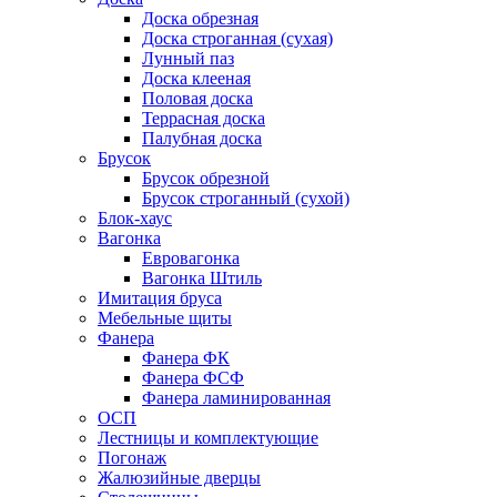
Доска обрезная
Доска строганная (сухая)
Лунный паз
Доска клееная
Половая доска
Террасная доска
Палубная доска
Брусок
Брусок обрезной
Брусок строганный (сухой)
Блок-хаус
Вагонка
Евровагонка
Вагонка Штиль
Имитация бруса
Мебельные щиты
Фанера
Фанера ФК
Фанера ФСФ
Фанера ламинированная
ОСП
Лестницы и комплектующие
Погонаж
Жалюзийные дверцы