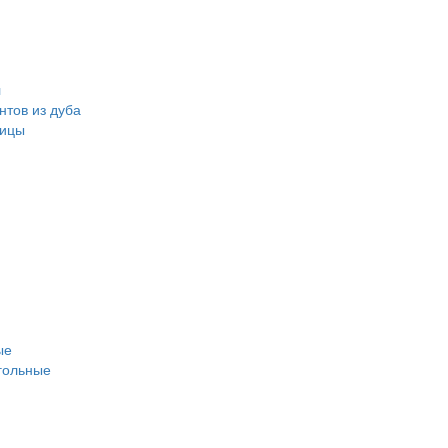
л
нтов из дуба
ницы
ые
гольные