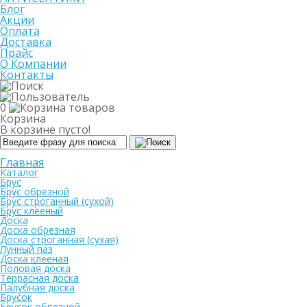
Блог
Акции
Оплата
Доставка
Прайс
О Компании
Контакты
0
Корзина
В корзине пусто!
Главная
Каталог
Брус
Брус обрезной
Брус строганный (сухой)
Брус клееный
Доска
Доска обрезная
Доска строганная (сухая)
Лунный паз
Доска клееная
Половая доска
Террасная доска
Палубная доска
Брусок
Брусок обрезной