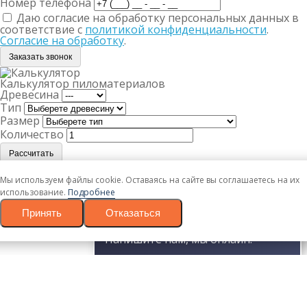
Номер телефона
Даю согласие на обработку персональных данных в
соответствие с
политикой конфиденциальности
.
Согласие на обработку
.
Заказать звонок
Калькулятор пиломатериалов
Древесина
Тип
Размер
Количество
Рассчитать
Ваш товар успешно добавлен в корзину
Мы используем файлы cookie. Оставаясь на сайте вы соглашаетесь на их
использование.
Подробнее
Вернуться
Принять
Отказаться
Оформить заказ
Заказать в 1 клик
Оставьте свои данные и наш менеджер свяжется с Вами
Напишите нам, мы онлайн!
в течении 10 минут.
Ваше имя
Номер телефона