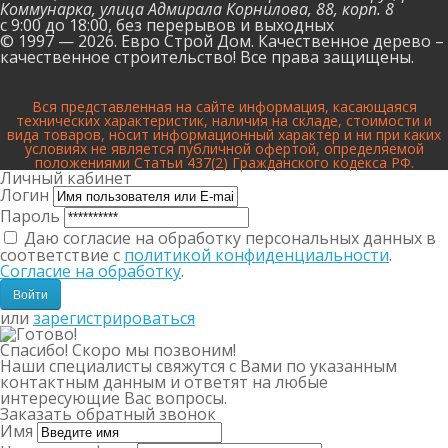
Коммунарка, улица Адмирала Корнилова, 88, корп. 8
с 9:00 до 18:00,
без перерывов и выходных
© 1997 — 2026. Евро Строй Дом. Качественное дерево –
качественное строительство! Все права защищены.
Вся представленная на сайте информация, касающаяся
технических характеристик, наличия на складе, стоимости и
вида товаров, носит информационный характер и ни при каких
условиях не является публичной офертой, определяемой
положениями Статьи 437(2) Гражданского кодекса РФ.
Личный кабинет
Логин
Пароль
Даю согласие на обработку персональных данных в
соответствие с
политикой конфиденциальности
.
Согласие на обработку
.
или
зарегистрироваться
Спасибо! Скоро мы позвоним!
Наши специалисты свяжутся с Вами по указанным
контактным данным и ответят на любые
интересующие Вас вопросы.
Заказать обратный звонок
Имя