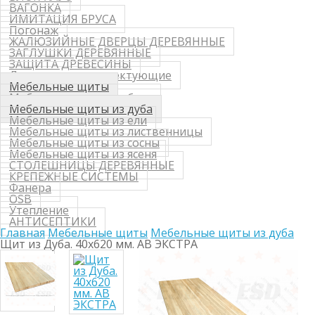
ВАГОНКА
ИМИТАЦИЯ БРУСА
Погонаж
ЖАЛЮЗИЙНЫЕ ДВЕРЦЫ ДЕРЕВЯННЫЕ
ЗАГЛУШКИ ДЕРЕВЯННЫЕ
ЗАЩИТА ДРЕВЕСИНЫ
Лестницы и комплектующие
Мебельные щиты
Мебельные щиты из бука
Мебельные щиты из дуба
Мебельные щиты из ели
Мебельные щиты из лиственницы
Мебельные щиты из сосны
Мебельные щиты из ясеня
СТОЛЕШНИЦЫ ДЕРЕВЯННЫЕ
КРЕПЕЖНЫЕ СИСТЕМЫ
Фанера
OSB
Утепление
АНТИСЕПТИКИ
Главная
Мебельные щиты
Мебельные щиты из дуба
Щит из Дуба. 40х620 мм. AB ЭКСТРА