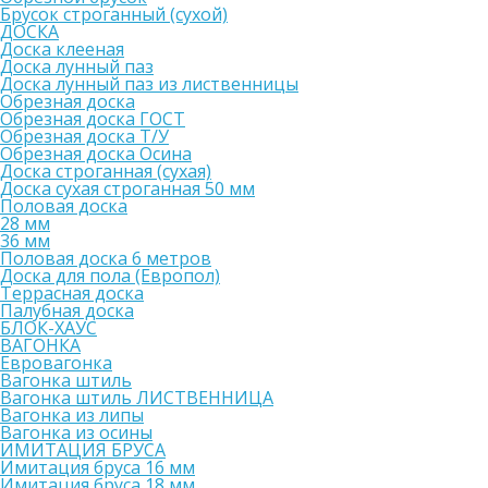
Брусок строганный (сухой)
ДОСКА
Доска клееная
Доска лунный паз
Доска лунный паз из лиственницы
Обрезная доска
Обрезная доска ГОСТ
Обрезная доска Т/У
Обрезная доска Осина
Доска строганная (сухая)
Доска сухая строганная 50 мм
Половая доска
28 мм
36 мм
Половая доска 6 метров
Доска для пола (Европол)
Террасная доска
Палубная доска
БЛОК-ХАУС
ВАГОНКА
Евровагонка
Вагонка штиль
Вагонка штиль ЛИСТВЕННИЦА
Вагонка из липы
Вагонка из осины
ИМИТАЦИЯ БРУСА
Имитация бруса 16 мм
Имитация бруса 18 мм