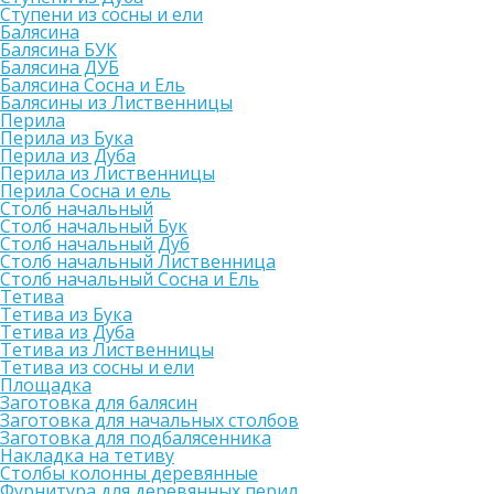
Ступени из сосны и ели
Балясина
Балясина БУК
Балясина ДУБ
Балясина Сосна и Ель
Балясины из Лиственницы
Перила
Перила из Бука
Перила из Дуба
Перила из Лиственницы
Перила Сосна и ель
Столб начальный
Столб начальный Бук
Столб начальный Дуб
Столб начальный Лиственница
Столб начальный Сосна и Ель
Тетива
Тетива из Бука
Тетива из Дуба
Тетива из Лиственницы
Тетива из сосны и ели
Площадка
Заготовка для балясин
Заготовка для начальных столбов
Заготовка для подбалясенника
Накладка на тетиву
Столбы колонны деревянные
Фурнитура для деревянных перил