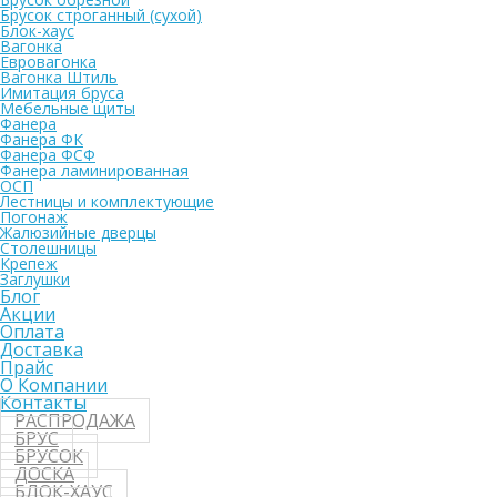
Брусок строганный (сухой)
Блок-хаус
Вагонка
Евровагонка
Вагонка Штиль
Имитация бруса
Мебельные щиты
Фанера
Фанера ФК
Фанера ФСФ
Фанера ламинированная
ОСП
Лестницы и комплектующие
Погонаж
Жалюзийные дверцы
Столешницы
Крепеж
Заглушки
Блог
Акции
Оплата
Доставка
Прайс
О Компании
Контакты
РАСПРОДАЖА
БРУС
БРУСОК
ДОСКА
БЛОК-ХАУС