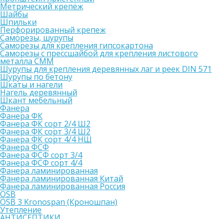
Метрический крепёж
Шайбы
Шпильки
Перфорированный крепеж
Саморезы, шурупы
Саморезы для крепления гипсокартона
Саморезы с прессшайбой для крепления листового
металла СММ
Шурупы для крепления деревянных лаг и реек DIN 571
Шурупы по бетону
Шкаты и нагели
Нагель деревянный
Шкант мебельный
Фанера
Фанера ФК
Фанера ФК сорт 2/4 Ш2
Фанера ФК сорт 3/4 Ш2
Фанера ФК сорт 4/4 НШ
Фанера ФСФ
Фанера ФСФ сорт 3/4
Фанера ФСФ сорт 4/4
Фанера ламинированная
Фанера ламинированная Китай
Фанера ламинированная Россия
OSB
OSB 3 Kronospan (Кроношпан)
Утепление
АНТИСЕПТИКИ