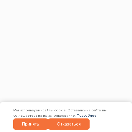
Заказать обратный звонок
Адрес склада и офиса:
Москва, Новомосковский административный
округ, район Коммунарка, улица Адмирала
Корнилова, 88, корп. 8
с 9:00 до 18:00,
без перерывов и выходных
© 1997 — 2026. Евро Строй Дом. Качественное дерево –
качественное строительство! Все права защищены.
Вся представленная на сайте информация, касающаяся
технических характеристик, наличия на складе, стоимости и
вида товаров, носит информационный характер и ни при
Мы используем файлы cookie. Оставаясь на сайте вы
каких условиях не является публичной офертой,
соглашаетесь на их использование.
Подробнее
определяемой положениями Статьи 437(2) Гражданского
Принять
Отказаться
кодекса РФ.