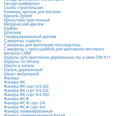
Гвозди шиферные
Скоба строительная
Клямеры крепеж для вагонки
Крепеж Zipbolt
Кронштейн пристенный
Метрический крепёж
Шайбы
Шпильки
Перфорированный крепеж
Саморезы, шурупы
Саморезы для крепления гипсокартона
Саморезы с прессшайбой для крепления листового
металла СММ
Шурупы для крепления деревянных лаг и реек DIN 571
Шурупы по бетону
Шкаты и нагели
Нагель деревянный
Шкант мебельный
Фанера
Фанера ФК
Фанера ФК сорт 2/4 Ш2
Фанера ФК сорт 3/4 Ш2
Фанера ФК сорт 4/4 НШ
Фанера ФСФ
Фанера ФСФ сорт 3/4
Фанера ФСФ сорт 4/4
Фанера ламинированная
Фанера ламинированная Китай