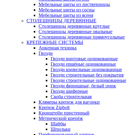
Мебельные щиты из лиственницы
Мебельные щиты из сосны
Мебельные щиты из ясеня
СТОЛЕШНИЦЫ ДЕРЕВЯННЫЕ
Столешницы деревянные круглые
Столешницы деревянные овальные
Столешницы деревянные прямоугольные
КРЕПЕЖНЫЕ СИСТЕМЫ
Анкерная техника
Гвозди
Гвозди винтовые оцинкованные
Гвозди ершёные оцинкованные
Гвозди кровельные оцинкованные
Гвозди строительные без покрытия
Гвозди строительные оцинкованные
Гвозди финишные, белый цинк
Гвозди шиферные
Скоба строительная
Клямеры крепеж для вагонки
Крепеж Zipbolt
Кронштейн пристенный
Метрический крепёж
Шайбы
Шпильки
Перфорированный крепеж