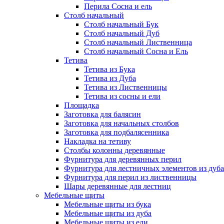
Перила Сосна и ель
Столб начальный
Столб начальный Бук
Столб начальный Дуб
Столб начальный Лиственница
Столб начальный Сосна и Ель
Тетива
Тетива из Бука
Тетива из Дуба
Тетива из Лиственницы
Тетива из сосны и ели
Площадка
Заготовка для балясин
Заготовка для начальных столбов
Заготовка для подбалясенника
Накладка на тетиву
Столбы колонны деревянные
Фурнитура для деревянных перил
Фурнитура для лестничных элементов из дуба
Фурнитура для перил из лиственницы
Шары деревянные для лестниц
Мебельные щиты
Мебельные щиты из бука
Мебельные щиты из дуба
Мебельные щиты из ели