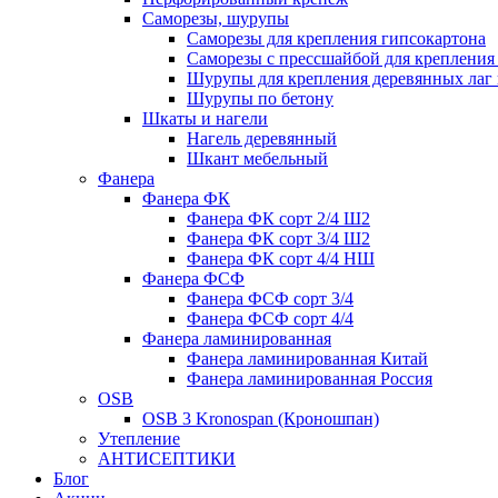
Саморезы, шурупы
Саморезы для крепления гипсокартона
Саморезы с прессшайбой для креплени
Шурупы для крепления деревянных лаг 
Шурупы по бетону
Шкаты и нагели
Нагель деревянный
Шкант мебельный
Фанера
Фанера ФК
Фанера ФК сорт 2/4 Ш2
Фанера ФК сорт 3/4 Ш2
Фанера ФК сорт 4/4 НШ
Фанера ФСФ
Фанера ФСФ сорт 3/4
Фанера ФСФ сорт 4/4
Фанера ламинированная
Фанера ламинированная Китай
Фанера ламинированная Россия
OSB
OSB 3 Kronospan (Кроношпан)
Утепление
АНТИСЕПТИКИ
Блог