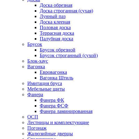
Доска обрезная
Доска строганная (сухая)
Лунный паз
Доска клееная
Половая доска
Террасная доска
Палубная доска
Брусок
Брусок обрезной
Брусок строганный (сухой)
Блок-хаус
Вагонка
Евровагонка
Вагонка Штиль
Имитация бруса
Мебельные щиты
Фанера
Фанера ФК
Фанера ФСФ
Фанера ламинированная
ОСП
Лестницы и комплектующие
Погонаж
Жалюзийные дверцы