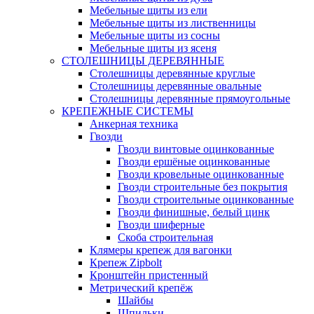
Мебельные щиты из ели
Мебельные щиты из лиственницы
Мебельные щиты из сосны
Мебельные щиты из ясеня
СТОЛЕШНИЦЫ ДЕРЕВЯННЫЕ
Столешницы деревянные круглые
Столешницы деревянные овальные
Столешницы деревянные прямоугольные
КРЕПЕЖНЫЕ СИСТЕМЫ
Анкерная техника
Гвозди
Гвозди винтовые оцинкованные
Гвозди ершёные оцинкованные
Гвозди кровельные оцинкованные
Гвозди строительные без покрытия
Гвозди строительные оцинкованные
Гвозди финишные, белый цинк
Гвозди шиферные
Скоба строительная
Клямеры крепеж для вагонки
Крепеж Zipbolt
Кронштейн пристенный
Метрический крепёж
Шайбы
Шпильки