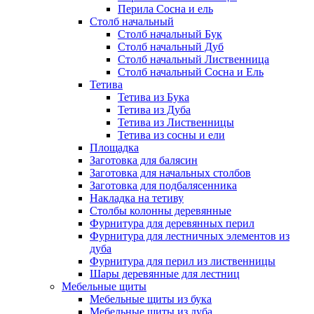
Перила Сосна и ель
Столб начальный
Столб начальный Бук
Столб начальный Дуб
Столб начальный Лиственница
Столб начальный Сосна и Ель
Тетива
Тетива из Бука
Тетива из Дуба
Тетива из Лиственницы
Тетива из сосны и ели
Площадка
Заготовка для балясин
Заготовка для начальных столбов
Заготовка для подбалясенника
Накладка на тетиву
Столбы колонны деревянные
Фурнитура для деревянных перил
Фурнитура для лестничных элементов из
дуба
Фурнитура для перил из лиственницы
Шары деревянные для лестниц
Мебельные щиты
Мебельные щиты из бука
Мебельные щиты из дуба