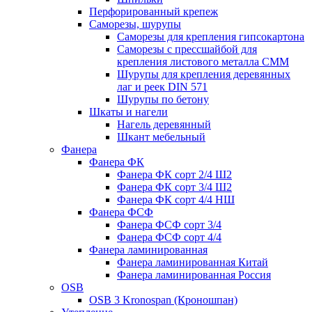
Перфорированный крепеж
Саморезы, шурупы
Саморезы для крепления гипсокартона
Саморезы с прессшайбой для
крепления листового металла СММ
Шурупы для крепления деревянных
лаг и реек DIN 571
Шурупы по бетону
Шкаты и нагели
Нагель деревянный
Шкант мебельный
Фанера
Фанера ФК
Фанера ФК сорт 2/4 Ш2
Фанера ФК сорт 3/4 Ш2
Фанера ФК сорт 4/4 НШ
Фанера ФСФ
Фанера ФСФ сорт 3/4
Фанера ФСФ сорт 4/4
Фанера ламинированная
Фанера ламинированная Китай
Фанера ламинированная Россия
OSB
OSB 3 Kronospan (Кроношпан)