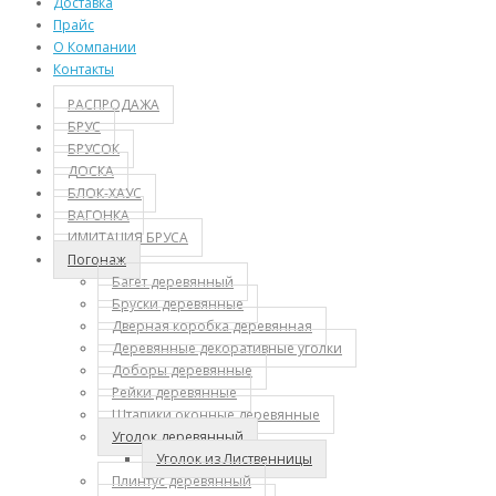
Доставка
Прайс
О Компании
Контакты
РАСПРОДАЖА
БРУС
БРУСОК
ДОСКА
БЛОК-ХАУС
ВАГОНКА
ИМИТАЦИЯ БРУСА
Погонаж
Багет деревянный
Бруски деревянные
Дверная коробка деревянная
Деревянные декоративные уголки
Доборы деревянные
Рейки деревянные
Штапики оконные деревянные
Уголок деревянный
Уголок из Лиственницы
Плинтус деревянный