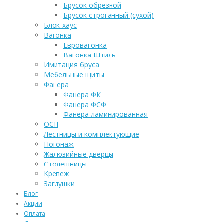
Брусок обрезной
Брусок строганный (сухой)
Блок-хаус
Вагонка
Евровагонка
Вагонка Штиль
Имитация бруса
Мебельные щиты
Фанера
Фанера ФК
Фанера ФСФ
Фанера ламинированная
ОСП
Лестницы и комплектующие
Погонаж
Жалюзийные дверцы
Столешницы
Крепеж
Заглушки
Блог
Акции
Оплата