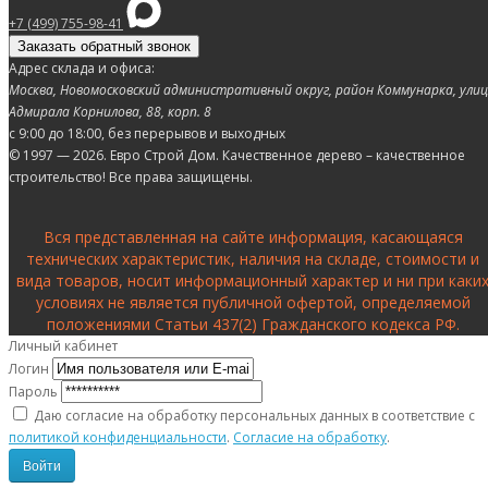
+7 (499) 755-98-41
Заказать обратный звонок
Адрес склада и офиса:
Москва, Новомосковский административный округ, район Коммунарка, ули
Адмирала Корнилова, 88, корп. 8
с 9:00 до 18:00,
без перерывов и выходных
© 1997 — 2026. Евро Строй Дом. Качественное дерево – качественное
строительство! Все права защищены.
Вся представленная на сайте информация, касающаяся
технических характеристик, наличия на складе, стоимости и
вида товаров, носит информационный характер и ни при каки
условиях не является публичной офертой, определяемой
положениями Статьи 437(2) Гражданского кодекса РФ.
Личный кабинет
Логин
Пароль
Даю согласие на обработку персональных данных в соответствие с
политикой конфиденциальности
.
Согласие на обработку
.