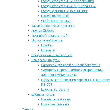
Гвозди строительные без покрытия
Гвозди строительные оцинкованные
Гвозди финишные, белый цинк
Гвозди шиферные
Скоба строительная
Клямеры крепеж для вагонки
Крепеж Zipbolt
Кронштейн пристенный
Метрический крепёж
Шайбы
Шпильки
Перфорированный крепеж
Саморезы, шурупы
Саморезы для крепления гипсокартона
Саморезы с прессшайбой для крепления
листового металла СММ
Шурупы для крепления деревянных лаг и рее
DIN 571
Шурупы по бетону
Шкаты и нагели
Нагель деревянный
Шкант мебельный
Фанера