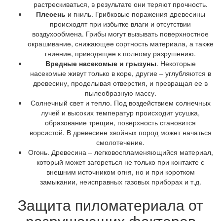
растрескиваться, в результате они теряют прочность.
Плесень
и гниль. Грибковые поражения древесины
происходят при избытке влаги и отсутствии
воздухообмена. Грибы могут вызывать поверхностное
окрашивание, снижающее сортность материала, а также
гниение, приводящее к полному разрушению.
Вредные насекомые и грызуны
. Некоторые
насекомые живут только в коре, другие – углубляются в
древесину, проделывая отверстия, и превращая ее в
пылеобразную массу.
Солнечный свет и тепло. Под воздействием солнечных
лучей и высоких температур происходит усушка,
образование трещин, поверхность становится
ворсистой. В древесине хвойных пород может начаться
смолотечение.
Огонь. Древесина – легковоспламеняющийся материал,
который может загореться не только при контакте с
внешним источником огня, но и при коротком
замыкании, неисправных газовых приборах и т.д.
Защита пиломатериала от
разрушающих факторов