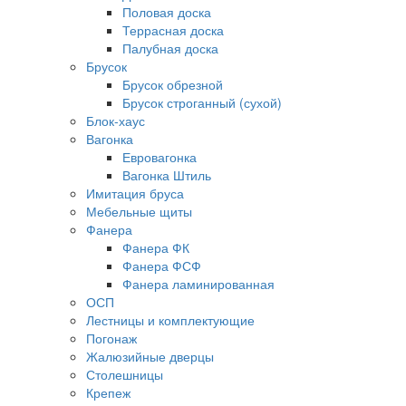
Половая доска
Террасная доска
Палубная доска
Брусок
Брусок обрезной
Брусок строганный (сухой)
Блок-хаус
Вагонка
Евровагонка
Вагонка Штиль
Имитация бруса
Мебельные щиты
Фанера
Фанера ФК
Фанера ФСФ
Фанера ламинированная
ОСП
Лестницы и комплектующие
Погонаж
Жалюзийные дверцы
Столешницы
Крепеж