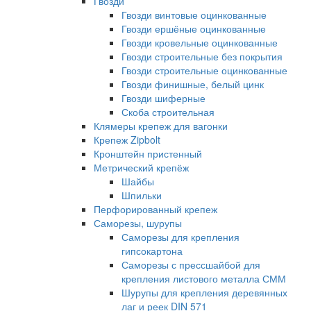
Гвозди
Гвозди винтовые оцинкованные
Гвозди ершёные оцинкованные
Гвозди кровельные оцинкованные
Гвозди строительные без покрытия
Гвозди строительные оцинкованные
Гвозди финишные, белый цинк
Гвозди шиферные
Скоба строительная
Клямеры крепеж для вагонки
Крепеж Zipbolt
Кронштейн пристенный
Метрический крепёж
Шайбы
Шпильки
Перфорированный крепеж
Саморезы, шурупы
Саморезы для крепления
гипсокартона
Саморезы с прессшайбой для
крепления листового металла СММ
Шурупы для крепления деревянных
лаг и реек DIN 571