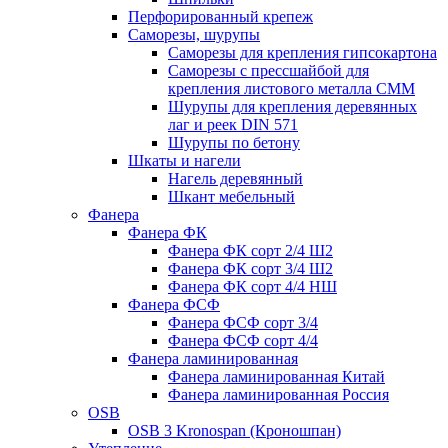
Перфорированный крепеж
Саморезы, шурупы
Саморезы для крепления гипсокартона
Саморезы с прессшайбой для
крепления листового металла СММ
Шурупы для крепления деревянных
лаг и реек DIN 571
Шурупы по бетону
Шкаты и нагели
Нагель деревянный
Шкант мебельный
Фанера
Фанера ФК
Фанера ФК сорт 2/4 Ш2
Фанера ФК сорт 3/4 Ш2
Фанера ФК сорт 4/4 НШ
Фанера ФСФ
Фанера ФСФ сорт 3/4
Фанера ФСФ сорт 4/4
Фанера ламинированная
Фанера ламинированная Китай
Фанера ламинированная Россия
OSB
OSB 3 Kronospan (Кроношпан)