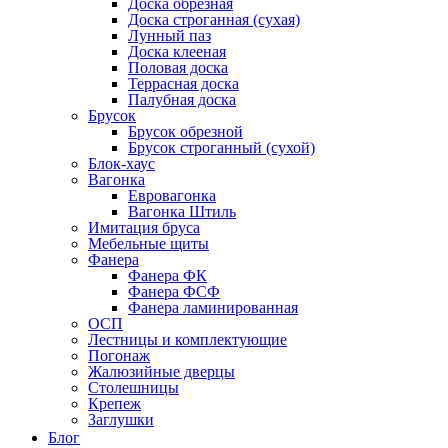
Доска обрезная
Доска строганная (сухая)
Лунный паз
Доска клееная
Половая доска
Террасная доска
Палубная доска
Брусок
Брусок обрезной
Брусок строганный (сухой)
Блок-хаус
Вагонка
Евровагонка
Вагонка Штиль
Имитация бруса
Мебельные щиты
Фанера
Фанера ФК
Фанера ФСФ
Фанера ламинированная
ОСП
Лестницы и комплектующие
Погонаж
Жалюзийные дверцы
Столешницы
Крепеж
Заглушки
Блог