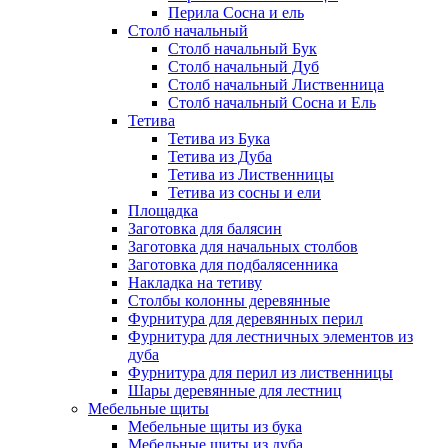
Перила Сосна и ель
Столб начальный
Столб начальный Бук
Столб начальный Дуб
Столб начальный Лиственница
Столб начальный Сосна и Ель
Тетива
Тетива из Бука
Тетива из Дуба
Тетива из Лиственницы
Тетива из сосны и ели
Площадка
Заготовка для балясин
Заготовка для начальных столбов
Заготовка для подбалясенника
Накладка на тетиву
Столбы колонны деревянные
Фурнитура для деревянных перил
Фурнитура для лестничных элементов из
дуба
Фурнитура для перил из лиственницы
Шары деревянные для лестниц
Мебельные щиты
Мебельные щиты из бука
Мебельные щиты из дуба