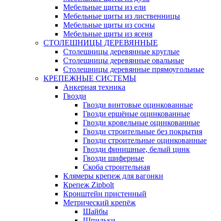
Мебельные щиты из ели
Мебельные щиты из лиственницы
Мебельные щиты из сосны
Мебельные щиты из ясеня
СТОЛЕШНИЦЫ ДЕРЕВЯННЫЕ
Столешницы деревянные круглые
Столешницы деревянные овальные
Столешницы деревянные прямоугольные
КРЕПЕЖНЫЕ СИСТЕМЫ
Анкерная техника
Гвозди
Гвозди винтовые оцинкованные
Гвозди ершёные оцинкованные
Гвозди кровельные оцинкованные
Гвозди строительные без покрытия
Гвозди строительные оцинкованные
Гвозди финишные, белый цинк
Гвозди шиферные
Скоба строительная
Клямеры крепеж для вагонки
Крепеж Zipbolt
Кронштейн пристенный
Метрический крепёж
Шайбы
Шпильки