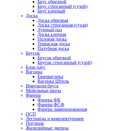
Брус обрезной
Брус строганный (сухой)
Брус клееный
Доска
Доска обрезная
Доска строганная (сухая)
Лунный паз
Доска клееная
Половая доска
Террасная доска
Палубная доска
Брусок
Брусок обрезной
Брусок строганный (сухой)
Блок-хаус
Вагонка
Евровагонка
Вагонка Штиль
Имитация бруса
Мебельные щиты
Фанера
Фанера ФК
Фанера ФСФ
Фанера ламинированная
ОСП
Лестницы и комплектующие
Погонаж
Жалюзийные дверцы