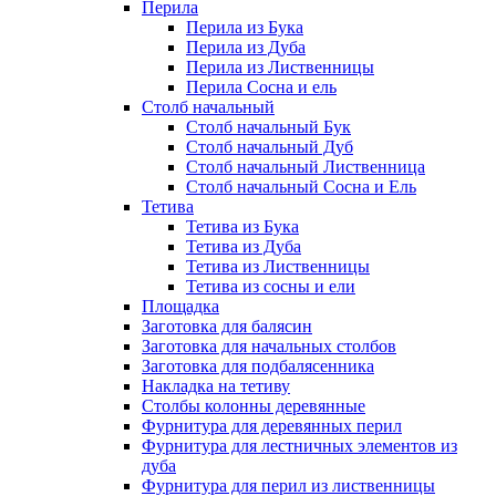
Перила
Перила из Бука
Перила из Дуба
Перила из Лиственницы
Перила Сосна и ель
Столб начальный
Столб начальный Бук
Столб начальный Дуб
Столб начальный Лиственница
Столб начальный Сосна и Ель
Тетива
Тетива из Бука
Тетива из Дуба
Тетива из Лиственницы
Тетива из сосны и ели
Площадка
Заготовка для балясин
Заготовка для начальных столбов
Заготовка для подбалясенника
Накладка на тетиву
Столбы колонны деревянные
Фурнитура для деревянных перил
Фурнитура для лестничных элементов из
дуба
Фурнитура для перил из лиственницы