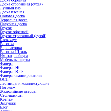
Доска обрезная
Доска строганная (сухая)
Лунный паз
Доска клееная
Половая доска
Террасная доска
Палубная доска
Брусок
Брусок обрезной
Брусок строганный (сухой)
Блок-хаус
Вагонка
Евровагонка
Вагонка Штиль
Имитация бруса
Мебельные щиты
Фанера
Фанера ФК
Фанера ФСФ
Фанера ламинированная
ОСП
Лестницы и комплектующие
Погонаж
Жалюзийные дверцы
Столешницы
Крепеж
Заглушки
Блог