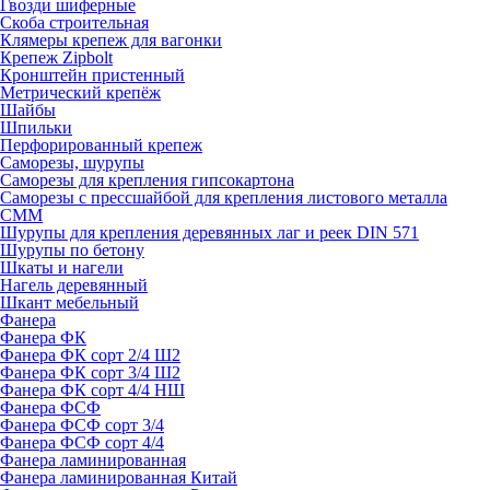
Гвозди шиферные
Скоба строительная
Клямеры крепеж для вагонки
Крепеж Zipbolt
Кронштейн пристенный
Метрический крепёж
Шайбы
Шпильки
Перфорированный крепеж
Саморезы, шурупы
Саморезы для крепления гипсокартона
Саморезы с прессшайбой для крепления листового металла
СММ
Шурупы для крепления деревянных лаг и реек DIN 571
Шурупы по бетону
Шкаты и нагели
Нагель деревянный
Шкант мебельный
Фанера
Фанера ФК
Фанера ФК сорт 2/4 Ш2
Фанера ФК сорт 3/4 Ш2
Фанера ФК сорт 4/4 НШ
Фанера ФСФ
Фанера ФСФ сорт 3/4
Фанера ФСФ сорт 4/4
Фанера ламинированная
Фанера ламинированная Китай