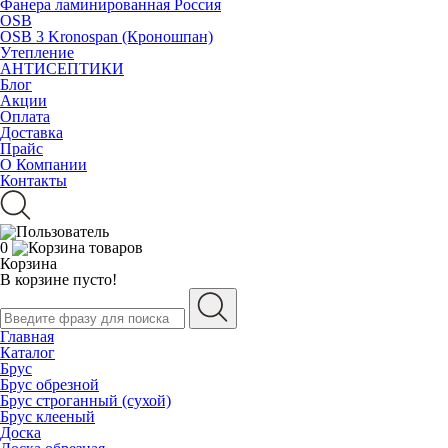
Фанера ламинированная Россия
OSB
OSB 3 Kronospan (Кроношпан)
Утепление
АНТИСЕПТИКИ
Блог
Акции
Оплата
Доставка
Прайс
О Компании
Контакты
0
Корзина
В корзине пусто!
Главная
Каталог
Брус
Брус обрезной
Брус строганный (сухой)
Брус клееный
Доска