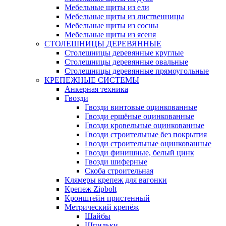
Мебельные щиты из ели
Мебельные щиты из лиственницы
Мебельные щиты из сосны
Мебельные щиты из ясеня
СТОЛЕШНИЦЫ ДЕРЕВЯННЫЕ
Столешницы деревянные круглые
Столешницы деревянные овальные
Столешницы деревянные прямоугольные
КРЕПЕЖНЫЕ СИСТЕМЫ
Анкерная техника
Гвозди
Гвозди винтовые оцинкованные
Гвозди ершёные оцинкованные
Гвозди кровельные оцинкованные
Гвозди строительные без покрытия
Гвозди строительные оцинкованные
Гвозди финишные, белый цинк
Гвозди шиферные
Скоба строительная
Клямеры крепеж для вагонки
Крепеж Zipbolt
Кронштейн пристенный
Метрический крепёж
Шайбы
Шпильки