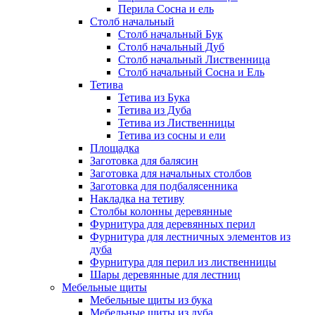
Перила Сосна и ель
Столб начальный
Столб начальный Бук
Столб начальный Дуб
Столб начальный Лиственница
Столб начальный Сосна и Ель
Тетива
Тетива из Бука
Тетива из Дуба
Тетива из Лиственницы
Тетива из сосны и ели
Площадка
Заготовка для балясин
Заготовка для начальных столбов
Заготовка для подбалясенника
Накладка на тетиву
Столбы колонны деревянные
Фурнитура для деревянных перил
Фурнитура для лестничных элементов из
дуба
Фурнитура для перил из лиственницы
Шары деревянные для лестниц
Мебельные щиты
Мебельные щиты из бука
Мебельные щиты из дуба