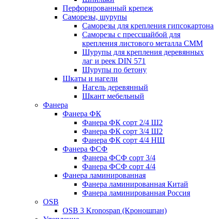
Перфорированный крепеж
Саморезы, шурупы
Саморезы для крепления гипсокартона
Саморезы с прессшайбой для
крепления листового металла СММ
Шурупы для крепления деревянных
лаг и реек DIN 571
Шурупы по бетону
Шкаты и нагели
Нагель деревянный
Шкант мебельный
Фанера
Фанера ФК
Фанера ФК сорт 2/4 Ш2
Фанера ФК сорт 3/4 Ш2
Фанера ФК сорт 4/4 НШ
Фанера ФСФ
Фанера ФСФ сорт 3/4
Фанера ФСФ сорт 4/4
Фанера ламинированная
Фанера ламинированная Китай
Фанера ламинированная Россия
OSB
OSB 3 Kronospan (Кроношпан)