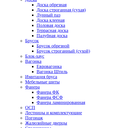
Доска обрезная
Доска строганная (сухая)
Лунный паз
Доска клееная
Половая доска
Террасная доска
Палубная доска
Брусок
Брусок обрезной
Брусок строганный (сухой)
Блок-хаус
Вагонка
Евровагонка
Вагонка Штиль
Имитация бруса
Мебельные щиты
Фанера
Фанера ФК
Фанера ФСФ
Фанера ламинированная
ОСП
Лестницы и комплектующие
Погонаж
Жалюзийные дверцы