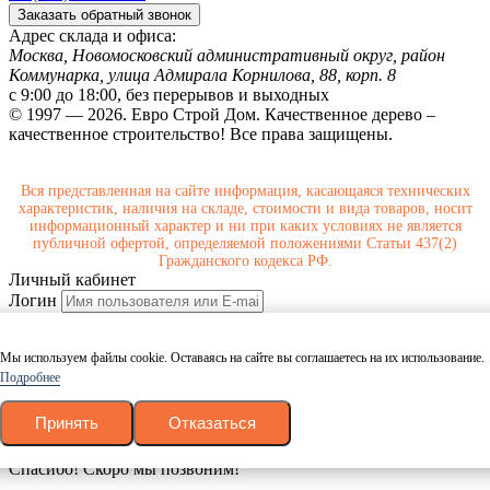
Заказать обратный звонок
Адрес склада и офиса:
Москва, Новомосковский административный округ, район
Коммунарка, улица Адмирала Корнилова, 88, корп. 8
с 9:00 до 18:00,
без перерывов и выходных
© 1997 — 2026. Евро Строй Дом. Качественное дерево –
качественное строительство! Все права защищены.
Вся представленная на сайте информация, касающаяся технических
характеристик, наличия на складе, стоимости и вида товаров, носит
информационный характер и ни при каких условиях не является
публичной офертой, определяемой положениями Статьи 437(2)
Гражданского кодекса РФ.
Личный кабинет
Логин
Пароль
Даю согласие на обработку персональных данных в
Мы используем файлы cookie. Оставаясь на сайте вы соглашаетесь на их использование.
соответствие с
политикой конфиденциальности
.
Согласие на
Подробнее
обработку
.
Принять
Отказаться
или
зарегистрироваться
Спасибо! Скоро мы позвоним!