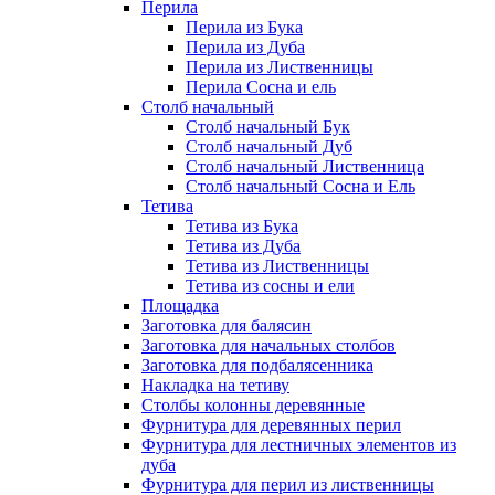
Перила
Перила из Бука
Перила из Дуба
Перила из Лиственницы
Перила Сосна и ель
Столб начальный
Столб начальный Бук
Столб начальный Дуб
Столб начальный Лиственница
Столб начальный Сосна и Ель
Тетива
Тетива из Бука
Тетива из Дуба
Тетива из Лиственницы
Тетива из сосны и ели
Площадка
Заготовка для балясин
Заготовка для начальных столбов
Заготовка для подбалясенника
Накладка на тетиву
Столбы колонны деревянные
Фурнитура для деревянных перил
Фурнитура для лестничных элементов из
дуба
Фурнитура для перил из лиственницы