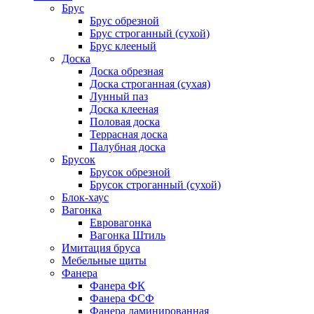
Брус
Брус обрезной
Брус строганный (сухой)
Брус клееный
Доска
Доска обрезная
Доска строганная (сухая)
Лунный паз
Доска клееная
Половая доска
Террасная доска
Палубная доска
Брусок
Брусок обрезной
Брусок строганный (сухой)
Блок-хаус
Вагонка
Евровагонка
Вагонка Штиль
Имитация бруса
Мебельные щиты
Фанера
Фанера ФК
Фанера ФСФ
Фанера ламинированная