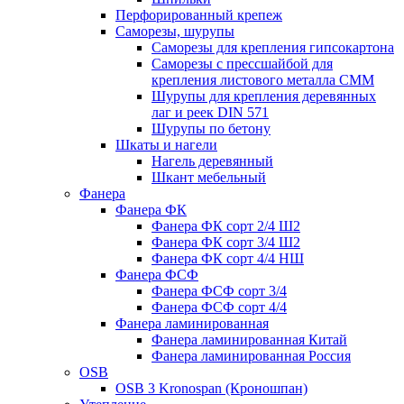
Перфорированный крепеж
Саморезы, шурупы
Саморезы для крепления гипсокартона
Саморезы с прессшайбой для
крепления листового металла СММ
Шурупы для крепления деревянных
лаг и реек DIN 571
Шурупы по бетону
Шкаты и нагели
Нагель деревянный
Шкант мебельный
Фанера
Фанера ФК
Фанера ФК сорт 2/4 Ш2
Фанера ФК сорт 3/4 Ш2
Фанера ФК сорт 4/4 НШ
Фанера ФСФ
Фанера ФСФ сорт 3/4
Фанера ФСФ сорт 4/4
Фанера ламинированная
Фанера ламинированная Китай
Фанера ламинированная Россия
OSB
OSB 3 Kronospan (Кроношпан)