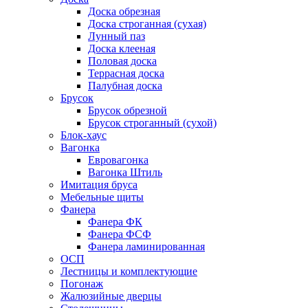
Доска обрезная
Доска строганная (сухая)
Лунный паз
Доска клееная
Половая доска
Террасная доска
Палубная доска
Брусок
Брусок обрезной
Брусок строганный (сухой)
Блок-хаус
Вагонка
Евровагонка
Вагонка Штиль
Имитация бруса
Мебельные щиты
Фанера
Фанера ФК
Фанера ФСФ
Фанера ламинированная
ОСП
Лестницы и комплектующие
Погонаж
Жалюзийные дверцы