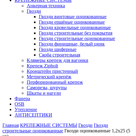
КРЕПЕЖНЫЕ СИСТЕМЫ
Анкерная техника
Гвозди
Гвозди винтовые оцинкованные
Гвозди ершёные оцинкованные
Гвозди кровельные оцинкованные
Гвозди строительные без покрытия
Гвозди строительные оцинкованные
Гвозди финишные, белый цинк
Гвозди шиферные
Скоба строительная
Клямеры крепеж для вагонки
Крепеж Zipbolt
Кронштейн пристенный
Метрический крепёж
Перфорированный крепеж
Саморезы, шурупы
Шкаты и нагели
Фанера
OSB
Утепление
АНТИСЕПТИКИ
Главная
КРЕПЕЖНЫЕ СИСТЕМЫ
Гвозди
Гвозди
строительные оцинкованные
Гвозди оцинкованные 1,2х25 (5