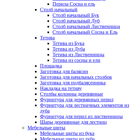
Перила Сосна и ель
Столб начальный
Столб начальный Бук
Столб начальный Дуб
Столб начальный Лиственница
Столб начальный Сосна и Ель
Тетива
Тетива из Бука
Тетива из Дуба
Тетива из Лиственницы
Тетива из сосны и ели
Площадка
Заготовка для балясин
Заготовка для начальных столбов
Заготовка для подбалясенника
Накладка на тетиву
Столбы колонны деревянные
Фурнитура для деревянных перил
Фурнитура для лестничных элементов из
дуба
Фурнитура для перил из лиственницы
Шары деревянные для лестниц
Мебельные щиты
Мебельные щиты из бука
Мебельные щиты из дуба