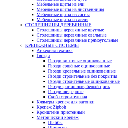
Мебельные щиты из ели
Мебельные щиты из лиственницы
Мебельные щиты из сосны
Мебельные щиты из ясеня
СТОЛЕШНИЦЫ ДЕРЕВЯННЫЕ
Столешницы деревянные круглые
Столешницы деревянные овальные
Столешницы деревянные прямоугольные
КРЕПЕЖНЫЕ СИСТЕМЫ
Анкерная техника
Гвозди
Гвозди винтовые оцинкованные
Гвозди ершёные оцинкованные
Гвозди кровельные оцинкованные
Гвозди строительные без покрытия
Гвозди строительные оцинкованные
Гвозди финишные, белый цинк
Гвозди шиферные
Скоба строительная
Клямеры крепеж для вагонки
Крепеж Zipbolt
Кронштейн пристенный
Метрический крепёж
Шайбы
Шпильки