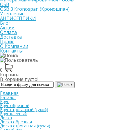
OSB
OSB 3 Kronospan (Кроношпан)
Утепление
АНТИСЕПТИКИ
Блог
Акции
Оплата
Доставка
Прайс
О Компании
Контакты
0
Корзина
В корзине пусто!
Главная
Каталог
Брус
Брус обрезной
Брус строганный (сухой)
Брус клееный
Доска
Доска обрезная
Доска строганная (сухая)
Лунный паз