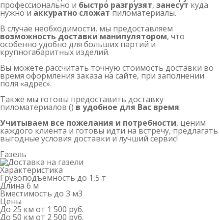
профессионально и
быстро разгрузят
,
занесут
куда
нужно и
аккуратно сложат
пиломатериалы.
В случае необходимости, мы предоставляем
возможность доставки манипулятором
, что
особенно удобно для больших партий и
крупногабаритных изделий.
Вы можете рассчитать точную стоимость доставки во
время оформления заказа на сайте, при заполнении
поля «адрес».
Также мы готовы предоставить доставку
пиломатериалов ()
в удобное для Вас время
.
Учитываем все пожелания и потребности
, ценим
каждого клиента и готовы идти на встречу, предлагать
выгодные условия доставки и лучший сервис!
Газель
Характеристика
Грузоподъемность
до 1,5 т
Длина
6 м
Вместимость
до 3 м
3
Цены
До 25 км
от 1 500 руб.
До 50 км
от 2 500 руб.