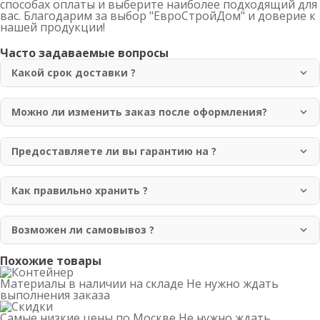
способах оплаты и выберите наиболее подходящий для
вас. Благодарим за выбор "ЕвроСтройДом" и доверие к
нашей продукции!
Часто задаваемые вопросы
Какой срок доставки ?
Доставка осуществляется в течение 1-3 рабочих дней
по Москве и области. Для отдаленных регионов срок
Можно ли изменить заказ после оформления?
доставки может составлять до 7 рабочих дней.
Да, вы можете изменить заказ в течение 2 часов после
оформления. Для этого свяжитесь с нашим менеджером
Предоставляете ли вы гарантию на ?
по телефону +7 (499) 755-98-41.
Да, мы предоставляем гарантию 12 месяцев на всю
нашу продукцию. Гарантия покрывает
Как правильно хранить ?
производственные дефекты и нарушения качества
Рекомендуется хранить в сухом, хорошо
материалов.
проветриваемом помещении, защищенном от прямых
Возможен ли самовывоз ?
солнечных лучей и атмосферных осадков. Изделия
Да, самовывоз возможен с нашего склада по адресу:
Похожие товары
должны располагаться на ровной поверхности.
Москва, Новомосковский административный округ,
Материалы в наличии на складе
Не нужно ждать
район Коммунарка, улица Адмирала Корнилова, 88,
выполнения заказа
корп. 8. Перед приездом обязательно согласуйте время
Самые низкие цены по Москве
Не нужно ждать