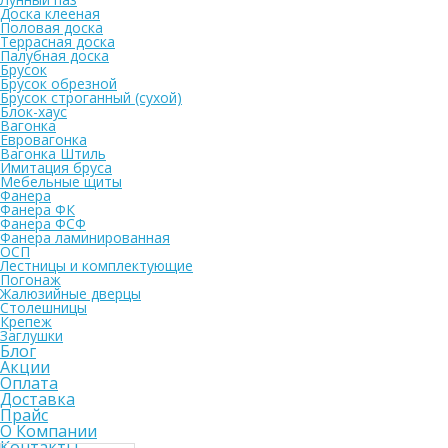
Доска клееная
Половая доска
Террасная доска
Палубная доска
Брусок
Брусок обрезной
Брусок строганный (сухой)
Блок-хаус
Вагонка
Евровагонка
Вагонка Штиль
Имитация бруса
Мебельные щиты
Фанера
Фанера ФК
Фанера ФСФ
Фанера ламинированная
ОСП
Лестницы и комплектующие
Погонаж
Жалюзийные дверцы
Столешницы
Крепеж
Заглушки
Блог
Акции
Оплата
Доставка
Прайс
О Компании
Контакты