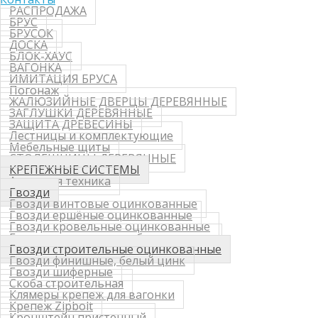
РАСПРОДАЖА
БРУС
БРУСОК
ДОСКА
БЛОК-ХАУС
ВАГОНКА
ИМИТАЦИЯ БРУСА
Погонаж
ЖАЛЮЗИЙНЫЕ ДВЕРЦЫ ДЕРЕВЯННЫЕ
ЗАГЛУШКИ ДЕРЕВЯННЫЕ
ЗАЩИТА ДРЕВЕСИНЫ
Лестницы и комплектующие
Мебельные щиты
СТОЛЕШНИЦЫ ДЕРЕВЯННЫЕ
КРЕПЕЖНЫЕ СИСТЕМЫ
Анкерная техника
Гвозди
Гвозди винтовые оцинкованные
Гвозди ершёные оцинкованные
Гвозди кровельные оцинкованные
Гвозди строительные без покрытия
Гвозди строительные оцинкованные
Гвозди финишные, белый цинк
Гвозди шиферные
Скоба строительная
Клямеры крепеж для вагонки
Крепеж Zipbolt
Кронштейн пристенный