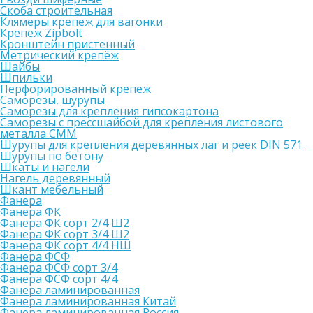
Скоба строительная
Клямеры крепеж для вагонки
Крепеж Zipbolt
Кронштейн пристенный
Метрический крепёж
Шайбы
Шпильки
Перфорированный крепеж
Саморезы, шурупы
Саморезы для крепления гипсокартона
Саморезы с прессшайбой для крепления листового
металла СММ
Шурупы для крепления деревянных лаг и реек DIN 571
Шурупы по бетону
Шкаты и нагели
Нагель деревянный
Шкант мебельный
Фанера
Фанера ФК
Фанера ФК сорт 2/4 Ш2
Фанера ФК сорт 3/4 Ш2
Фанера ФК сорт 4/4 НШ
Фанера ФСФ
Фанера ФСФ сорт 3/4
Фанера ФСФ сорт 4/4
Фанера ламинированная
Фанера ламинированная Китай
Фанера ламинированная Россия