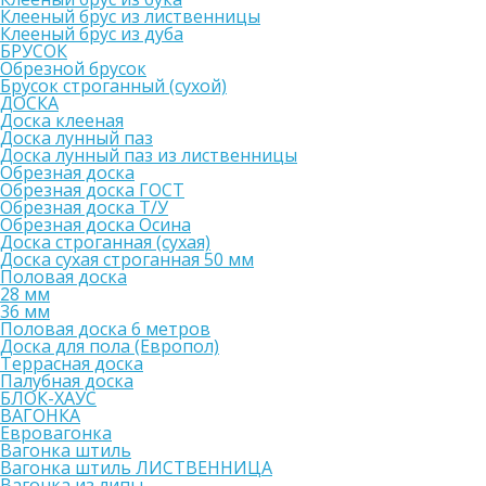
Клееный брус из лиственницы
Клееный брус из дуба
БРУСОК
Обрезной брусок
Брусок строганный (сухой)
ДОСКА
Доска клееная
Доска лунный паз
Доска лунный паз из лиственницы
Обрезная доска
Обрезная доска ГОСТ
Обрезная доска Т/У
Обрезная доска Осина
Доска строганная (сухая)
Доска сухая строганная 50 мм
Половая доска
28 мм
36 мм
Половая доска 6 метров
Доска для пола (Европол)
Террасная доска
Палубная доска
БЛОК-ХАУС
ВАГОНКА
Евровагонка
Вагонка штиль
Вагонка штиль ЛИСТВЕННИЦА
Вагонка из липы