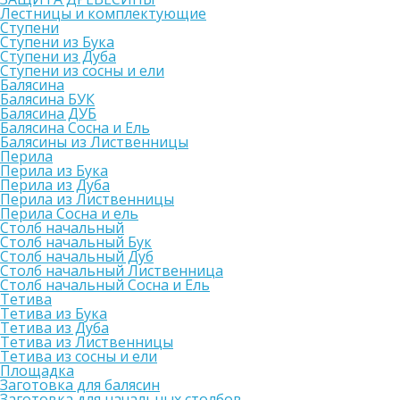
Лестницы и комплектующие
Ступени
Ступени из Бука
Ступени из Дуба
Ступени из сосны и ели
Балясина
Балясина БУК
Балясина ДУБ
Балясина Сосна и Ель
Балясины из Лиственницы
Перила
Перила из Бука
Перила из Дуба
Перила из Лиственницы
Перила Сосна и ель
Столб начальный
Столб начальный Бук
Столб начальный Дуб
Столб начальный Лиственница
Столб начальный Сосна и Ель
Тетива
Тетива из Бука
Тетива из Дуба
Тетива из Лиственницы
Тетива из сосны и ели
Площадка
Заготовка для балясин
Заготовка для начальных столбов