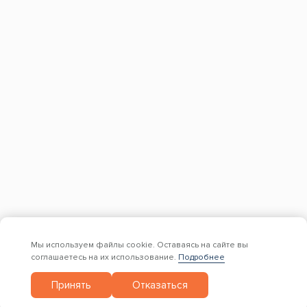
КОНТАКТЫ
+7 (499) 755-98-41
Заказать обратный звонок
Адрес склада и офиса:
Москва, Новомосковский административный
округ, район Коммунарка, улица Адмирала
Корнилова, 88, корп. 8
с 9:00 до 18:00,
Мы используем файлы cookie. Оставаясь на сайте вы
без перерывов и выходных
соглашаетесь на их использование.
Подробнее
Принять
Отказаться
© 1997 — 2026. Евро Строй Дом. Качественное дерево –
качественное строительство! Все права защищены.