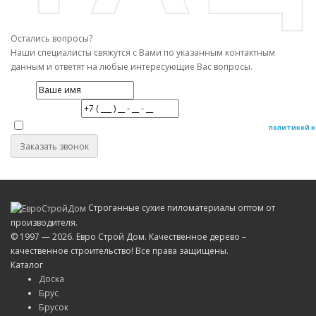
Остались вопросы?
Наши специалисты свяжутся с Вами по указанным контактным
данным и ответят на любые интересующие Вас вопросы.
Имя
Номер телефона
Даю согласие на обработку персональных данных в соответствие с
политикой 
Заказать звонок
Строганные сухие пиломатериалы оптом от
производителя.
© 1997 — 2026. Евро Строй Дом. Качественное дерево –
качественное строительство! Все права защищены.
Каталог
Доска
Брус
Брусок