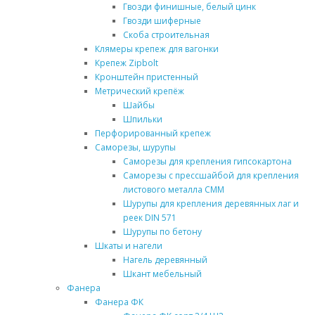
Гвозди финишные, белый цинк
Гвозди шиферные
Скоба строительная
Клямеры крепеж для вагонки
Крепеж Zipbolt
Кронштейн пристенный
Метрический крепёж
Шайбы
Шпильки
Перфорированный крепеж
Саморезы, шурупы
Саморезы для крепления гипсокартона
Саморезы с прессшайбой для крепления
листового металла СММ
Шурупы для крепления деревянных лаг и
реек DIN 571
Шурупы по бетону
Шкаты и нагели
Нагель деревянный
Шкант мебельный
Фанера
Фанера ФК