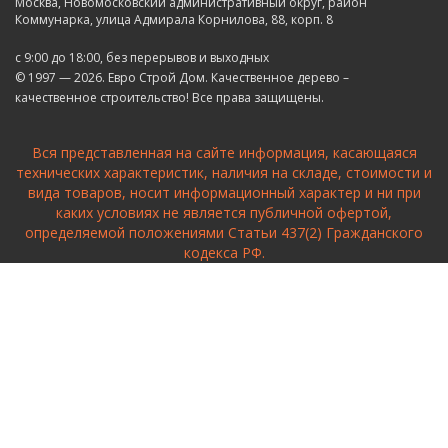
Москва, Новомосковский административный округ, район
Коммунарка, улица Адмирала Корнилова, 88, корп. 8
с 9:00 до 18:00,
без перерывов и выходных
© 1997 — 2026. Евро Строй Дом. Качественное дерево –
качественное строительство! Все права защищены.
Вся представленная на сайте информация, касающаяся
технических характеристик, наличия на складе, стоимости и
вида товаров, носит информационный характер и ни при
каких условиях не является публичной офертой,
определяемой положениями Статьи 437(2) Гражданского
кодекса РФ.