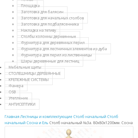
Площадка
Заготовка для балясин
Заготовка для начальных столбов
Заготовка для подбалясенника
Накладка на тетиву
Столбы колонны деревянные
Фурнитура для деревянных перил
Фурнитура для лестничных элементов из дуба
Фурнитура для перил из лиственницы
Шары деревянные для лестниц
Мебельные щиты
СТОЛЕШНИЦЫ ДЕРЕВЯННЫЕ
КРЕПЕЖНЫЕ СИСТЕМЫ
Фанера
OSB
Утепление
АНТИСЕПТИКИ
Главная
Лестницы и комплектующие
Столб начальный
Столб
начальный Сосна и Ель
Столб начальный №3а. 80х80х1200мм. Сосна