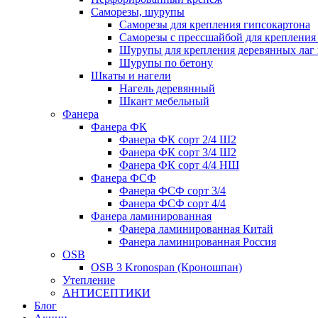
Саморезы, шурупы
Саморезы для крепления гипсокартона
Саморезы с прессшайбой для креплени
Шурупы для крепления деревянных лаг 
Шурупы по бетону
Шкаты и нагели
Нагель деревянный
Шкант мебельный
Фанера
Фанера ФК
Фанера ФК сорт 2/4 Ш2
Фанера ФК сорт 3/4 Ш2
Фанера ФК сорт 4/4 НШ
Фанера ФСФ
Фанера ФСФ сорт 3/4
Фанера ФСФ сорт 4/4
Фанера ламинированная
Фанера ламинированная Китай
Фанера ламинированная Россия
OSB
OSB 3 Kronospan (Кроношпан)
Утепление
АНТИСЕПТИКИ
Блог