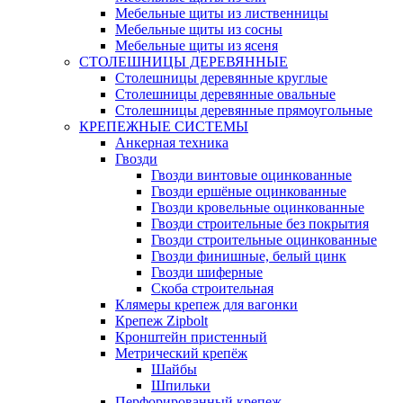
Мебельные щиты из лиственницы
Мебельные щиты из сосны
Мебельные щиты из ясеня
СТОЛЕШНИЦЫ ДЕРЕВЯННЫЕ
Столешницы деревянные круглые
Столешницы деревянные овальные
Столешницы деревянные прямоугольные
КРЕПЕЖНЫЕ СИСТЕМЫ
Анкерная техника
Гвозди
Гвозди винтовые оцинкованные
Гвозди ершёные оцинкованные
Гвозди кровельные оцинкованные
Гвозди строительные без покрытия
Гвозди строительные оцинкованные
Гвозди финишные, белый цинк
Гвозди шиферные
Скоба строительная
Клямеры крепеж для вагонки
Крепеж Zipbolt
Кронштейн пристенный
Метрический крепёж
Шайбы
Шпильки
Перфорированный крепеж