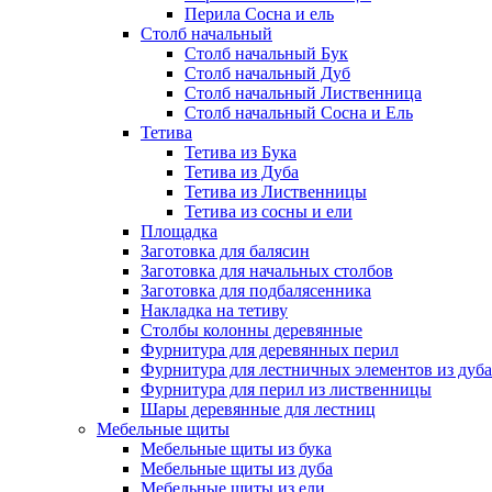
Перила Сосна и ель
Столб начальный
Столб начальный Бук
Столб начальный Дуб
Столб начальный Лиственница
Столб начальный Сосна и Ель
Тетива
Тетива из Бука
Тетива из Дуба
Тетива из Лиственницы
Тетива из сосны и ели
Площадка
Заготовка для балясин
Заготовка для начальных столбов
Заготовка для подбалясенника
Накладка на тетиву
Столбы колонны деревянные
Фурнитура для деревянных перил
Фурнитура для лестничных элементов из дуба
Фурнитура для перил из лиственницы
Шары деревянные для лестниц
Мебельные щиты
Мебельные щиты из бука
Мебельные щиты из дуба
Мебельные щиты из ели