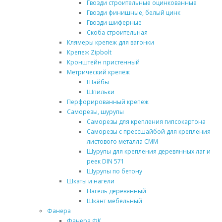
Гвозди строительные оцинкованные
Гвозди финишные, белый цинк
Гвозди шиферные
Скоба строительная
Клямеры крепеж для вагонки
Крепеж Zipbolt
Кронштейн пристенный
Метрический крепёж
Шайбы
Шпильки
Перфорированный крепеж
Саморезы, шурупы
Саморезы для крепления гипсокартона
Саморезы с прессшайбой для крепления
листового металла СММ
Шурупы для крепления деревянных лаг и
реек DIN 571
Шурупы по бетону
Шкаты и нагели
Нагель деревянный
Шкант мебельный
Фанера
Фанера ФК