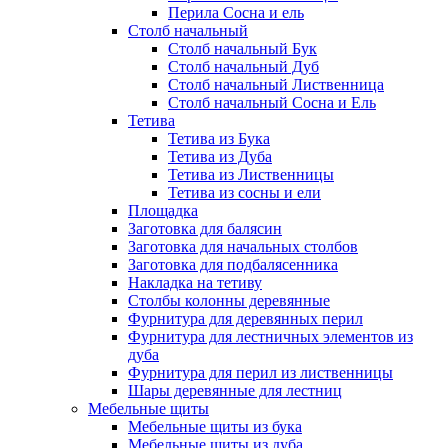
Перила Сосна и ель
Столб начальный
Столб начальный Бук
Столб начальный Дуб
Столб начальный Лиственница
Столб начальный Сосна и Ель
Тетива
Тетива из Бука
Тетива из Дуба
Тетива из Лиственницы
Тетива из сосны и ели
Площадка
Заготовка для балясин
Заготовка для начальных столбов
Заготовка для подбалясенника
Накладка на тетиву
Столбы колонны деревянные
Фурнитура для деревянных перил
Фурнитура для лестничных элементов из
дуба
Фурнитура для перил из лиственницы
Шары деревянные для лестниц
Мебельные щиты
Мебельные щиты из бука
Мебельные щиты из дуба