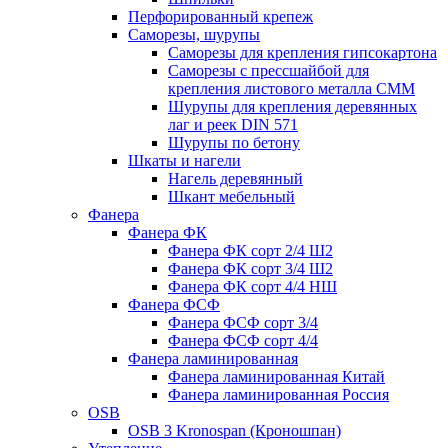
Перфорированный крепеж
Саморезы, шурупы
Саморезы для крепления гипсокартона
Саморезы с прессшайбой для
крепления листового металла СММ
Шурупы для крепления деревянных
лаг и реек DIN 571
Шурупы по бетону
Шкаты и нагели
Нагель деревянный
Шкант мебельный
Фанера
Фанера ФК
Фанера ФК сорт 2/4 Ш2
Фанера ФК сорт 3/4 Ш2
Фанера ФК сорт 4/4 НШ
Фанера ФСФ
Фанера ФСФ сорт 3/4
Фанера ФСФ сорт 4/4
Фанера ламинированная
Фанера ламинированная Китай
Фанера ламинированная Россия
OSB
OSB 3 Kronospan (Кроношпан)