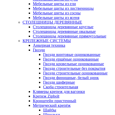
Мебельные щиты из ели
Мебельные щиты из лиственницы
Мебельные щиты из сосны
Мебельные щиты из ясеня
СТОЛЕШНИЦЫ ДЕРЕВЯННЫЕ
Столешницы деревянные круглые
Столешницы деревянные овальные
Столешницы деревянные прямоугольные
КРЕПЕЖНЫЕ СИСТЕМЫ
Анкерная техника
Гвозди
Гвозди винтовые оцинкованные
Гвозди ершёные оцинкованные
Гвозди кровельные оцинкованные
Гвозди строительные без покрытия
Гвозди строительные оцинкованные
Гвозди финишные, белый цинк
Гвозди шиферные
Скоба строительная
Клямеры крепеж для вагонки
Крепеж Zipbolt
Кронштейн пристенный
Метрический крепёж
Шайбы
Шпильки