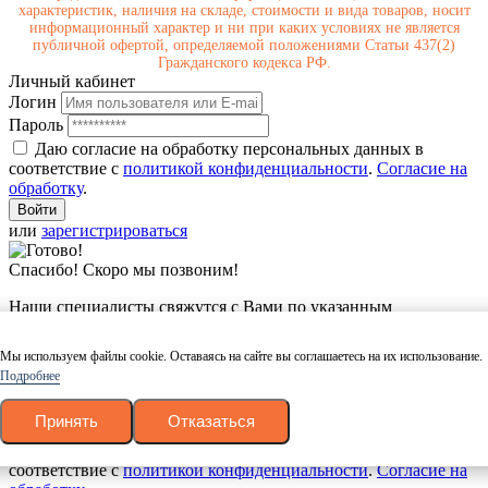
характеристик, наличия на складе, стоимости и вида товаров, носит
информационный характер и ни при каких условиях не является
публичной офертой, определяемой положениями Статьи 437(2)
Гражданского кодекса РФ.
Личный кабинет
Логин
Пароль
Даю согласие на обработку персональных данных в
соответствие с
политикой конфиденциальности
.
Согласие на
обработку
.
или
зарегистрироваться
Спасибо! Скоро мы позвоним!
Наши специалисты свяжутся с Вами по указанным
контактным данным и ответят на любые интересующие Вас
вопросы.
Мы используем файлы cookie. Оставаясь на сайте вы соглашаетесь на их использование.
Подробнее
Заказать обратный звонок
Имя
Принять
Отказаться
Номер телефона
Даю согласие на обработку персональных данных в
соответствие с
политикой конфиденциальности
.
Согласие на