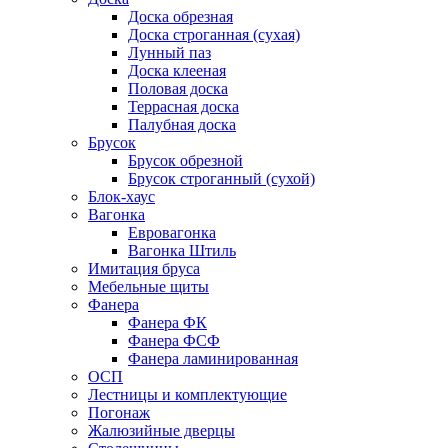
Доска обрезная
Доска строганная (сухая)
Лунный паз
Доска клееная
Половая доска
Террасная доска
Палубная доска
Брусок
Брусок обрезной
Брусок строганный (сухой)
Блок-хаус
Вагонка
Евровагонка
Вагонка Штиль
Имитация бруса
Мебельные щиты
Фанера
Фанера ФК
Фанера ФСФ
Фанера ламинированная
ОСП
Лестницы и комплектующие
Погонаж
Жалюзийные дверцы