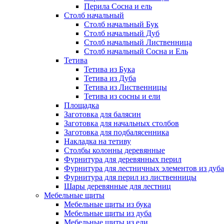
Перила Сосна и ель
Столб начальный
Столб начальный Бук
Столб начальный Дуб
Столб начальный Лиственница
Столб начальный Сосна и Ель
Тетива
Тетива из Бука
Тетива из Дуба
Тетива из Лиственницы
Тетива из сосны и ели
Площадка
Заготовка для балясин
Заготовка для начальных столбов
Заготовка для подбалясенника
Накладка на тетиву
Столбы колонны деревянные
Фурнитура для деревянных перил
Фурнитура для лестничных элементов из дуба
Фурнитура для перил из лиственницы
Шары деревянные для лестниц
Мебельные щиты
Мебельные щиты из бука
Мебельные щиты из дуба
Мебельные щиты из ели