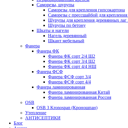
Саморезы, шурупы
Саморезы для крепления гипсокартона
Саморезы с прессшайбой для креплени
Шурупы для крепления деревянных лаг 
Шурупы по бетону
Шкаты и нагели
Нагель деревянный
Шкант мебельный
Фанера
Фанера ФК
Фанера ФК сорт 2/4 Ш2
Фанера ФК сорт 3/4 Ш2
Фанера ФК сорт 4/4 НШ
Фанера ФСФ
Фанера ФСФ сорт 3/4
Фанера ФСФ сорт 4/4
Фанера ламинированная
Фанера ламинированная Китай
Фанера ламинированная Россия
OSB
OSB 3 Kronospan (Кроношпан)
Утепление
АНТИСЕПТИКИ
Блог