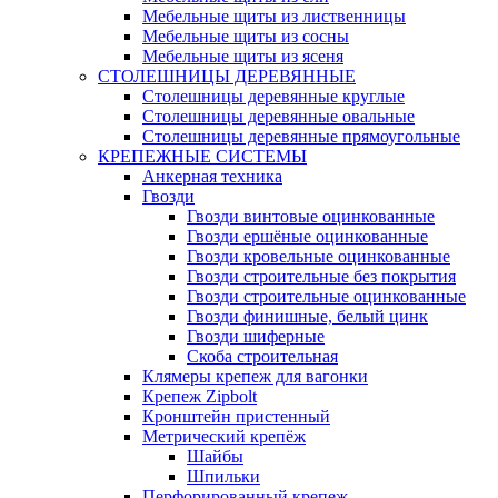
Мебельные щиты из лиственницы
Мебельные щиты из сосны
Мебельные щиты из ясеня
СТОЛЕШНИЦЫ ДЕРЕВЯННЫЕ
Столешницы деревянные круглые
Столешницы деревянные овальные
Столешницы деревянные прямоугольные
КРЕПЕЖНЫЕ СИСТЕМЫ
Анкерная техника
Гвозди
Гвозди винтовые оцинкованные
Гвозди ершёные оцинкованные
Гвозди кровельные оцинкованные
Гвозди строительные без покрытия
Гвозди строительные оцинкованные
Гвозди финишные, белый цинк
Гвозди шиферные
Скоба строительная
Клямеры крепеж для вагонки
Крепеж Zipbolt
Кронштейн пристенный
Метрический крепёж
Шайбы
Шпильки
Перфорированный крепеж