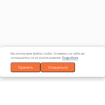
Прайс-лист
Оплата
Доставка
Блог
Политика конфиденциальности
Согласие на обработку персональных данных
Контакты
+7 (499) 755-98-41
Заказать обратный звонок
Адрес склада и офиса:
Мы используем файлы cookie. Оставаясь на сайте вы
Москва, Новомосковский административный округ, район
соглашаетесь на их использование.
Подробнее
Коммунарка, улица Адмирала Корнилова, 88, корп. 8
Принять
Отказаться
с 9:00 до 18:00,
без перерывов и выходных
© 1997 — 2026. Евро Строй Дом. Качественное дерево –
Напишите нам, мы онлайн!
качественное строительство! Все права защищены.
Вся представленная на сайте информация, касающаяся
технических характеристик, наличия на складе, стоимости и
вида товаров, носит информационный характер и ни при
каких условиях не является публичной офертой,