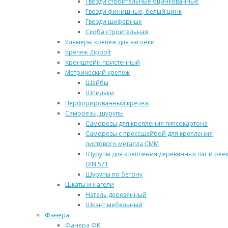
Гвозди строительные оцинкованные
Гвозди финишные, белый цинк
Гвозди шиферные
Скоба строительная
Клямеры крепеж для вагонки
Крепеж Zipbolt
Кронштейн пристенный
Метрический крепёж
Шайбы
Шпильки
Перфорированный крепеж
Саморезы, шурупы
Саморезы для крепления гипсокартона
Саморезы с прессшайбой для крепления
листового металла СММ
Шурупы для крепления деревянных лаг и рее
DIN 571
Шурупы по бетону
Шкаты и нагели
Нагель деревянный
Шкант мебельный
Фанера
Фанера ФК