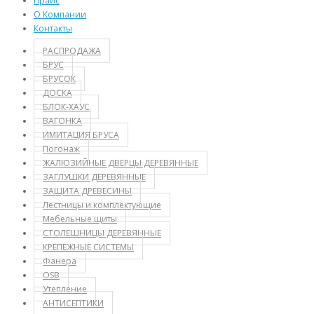
Прайс
О Компании
Контакты
РАСПРОДАЖА
БРУС
БРУСОК
ДОСКА
БЛОК-ХАУС
ВАГОНКА
ИМИТАЦИЯ БРУСА
Погонаж
ЖАЛЮЗИЙНЫЕ ДВЕРЦЫ ДЕРЕВЯННЫЕ
ЗАГЛУШКИ ДЕРЕВЯННЫЕ
ЗАЩИТА ДРЕВЕСИНЫ
Лестницы и комплектующие
Мебельные щиты
СТОЛЕШНИЦЫ ДЕРЕВЯННЫЕ
КРЕПЕЖНЫЕ СИСТЕМЫ
Фанера
OSB
Утепление
АНТИСЕПТИКИ