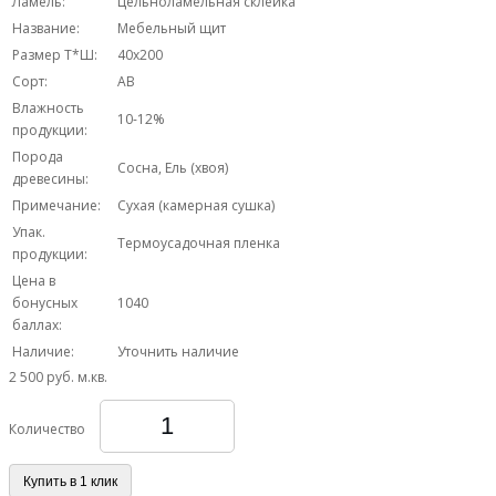
Ламель:
Цельноламельная склейка
Название:
Мебельный щит
Размер Т*Ш:
40х200
Сорт:
AB
Влажность
10-12%
продукции:
Порода
Сосна, Ель (хвоя)
древесины:
Примечание:
Сухая (камерная сушка)
Упак.
Термоусадочная пленка
продукции:
Цена в
бонусных
1040
баллах:
Наличие:
Уточнить наличие
2 500 руб.
м.кв.
Количество
Купить в 1 клик