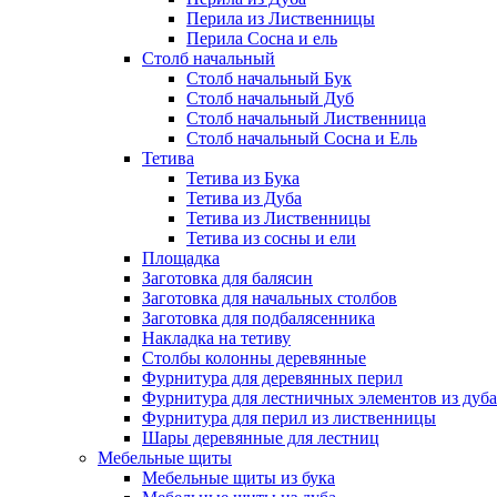
Перила из Лиственницы
Перила Сосна и ель
Столб начальный
Столб начальный Бук
Столб начальный Дуб
Столб начальный Лиственница
Столб начальный Сосна и Ель
Тетива
Тетива из Бука
Тетива из Дуба
Тетива из Лиственницы
Тетива из сосны и ели
Площадка
Заготовка для балясин
Заготовка для начальных столбов
Заготовка для подбалясенника
Накладка на тетиву
Столбы колонны деревянные
Фурнитура для деревянных перил
Фурнитура для лестничных элементов из дуба
Фурнитура для перил из лиственницы
Шары деревянные для лестниц
Мебельные щиты
Мебельные щиты из бука