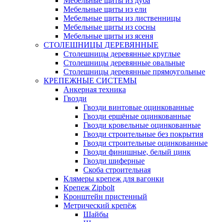
Мебельные щиты из дуба
Мебельные щиты из ели
Мебельные щиты из лиственницы
Мебельные щиты из сосны
Мебельные щиты из ясеня
СТОЛЕШНИЦЫ ДЕРЕВЯННЫЕ
Столешницы деревянные круглые
Столешницы деревянные овальные
Столешницы деревянные прямоугольные
КРЕПЕЖНЫЕ СИСТЕМЫ
Анкерная техника
Гвозди
Гвозди винтовые оцинкованные
Гвозди ершёные оцинкованные
Гвозди кровельные оцинкованные
Гвозди строительные без покрытия
Гвозди строительные оцинкованные
Гвозди финишные, белый цинк
Гвозди шиферные
Скоба строительная
Клямеры крепеж для вагонки
Крепеж Zipbolt
Кронштейн пристенный
Метрический крепёж
Шайбы