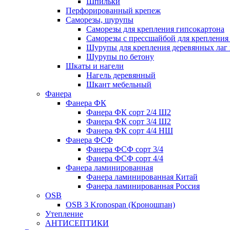
Шпильки
Перфорированный крепеж
Саморезы, шурупы
Саморезы для крепления гипсокартона
Саморезы с прессшайбой для креплени
Шурупы для крепления деревянных лаг 
Шурупы по бетону
Шкаты и нагели
Нагель деревянный
Шкант мебельный
Фанера
Фанера ФК
Фанера ФК сорт 2/4 Ш2
Фанера ФК сорт 3/4 Ш2
Фанера ФК сорт 4/4 НШ
Фанера ФСФ
Фанера ФСФ сорт 3/4
Фанера ФСФ сорт 4/4
Фанера ламинированная
Фанера ламинированная Китай
Фанера ламинированная Россия
OSB
OSB 3 Kronospan (Кроношпан)
Утепление
АНТИСЕПТИКИ