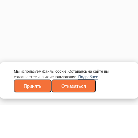
OSB
Мебельный щит
Крепеж
Информация
О компании
Контакты
Прайс-лист
Оплата
Доставка
Блог
Политика конфиденциальности
Согласие на обработку персональных данных
Контакты
Мы используем файлы cookie. Оставаясь на сайте вы
+7 (499) 755-98-41
соглашаетесь на их использование.
Подробнее
Заказать обратный звонок
Адрес склада и офиса:
Принять
Отказаться
Москва, Новомосковский административный округ,
район Коммунарка, улица Адмирала Корнилова, 88,
корп. 8
с 9:00 до 18:00,
без перерывов и выходных
© 1997 — 2026. Евро Строй Дом. Качественное дерево
– качественное строительство! Все права защищены.
Вся представленная на сайте информация, касающаяся