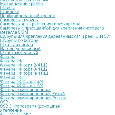
Метрический крепёж
Шайбы
Шпильки
Перфорированный крепеж
Саморезы, шурупы
Саморезы для крепления гипсокартона
Саморезы с прессшайбой для крепления листового
металла СММ
Шурупы для крепления деревянных лаг и реек DIN 571
Шурупы по бетону
Шкаты и нагели
Нагель деревянный
Шкант мебельный
Фанера
Фанера ФК
Фанера ФК сорт 2/4 Ш2
Фанера ФК сорт 3/4 Ш2
Фанера ФК сорт 4/4 НШ
Фанера ФСФ
Фанера ФСФ сорт 3/4
Фанера ФСФ сорт 4/4
Фанера ламинированная
Фанера ламинированная Китай
Фанера ламинированная Россия
OSB
OSB 3 Kronospan (Кроношпан)
Утепление
АНТИСЕПТИКИ