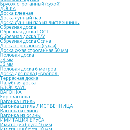
Брусок строганный (сухой)
ДОСКА
Доска клееная
Доска лунный паз
Доска лунный паз из лиственницы
Обрезная доска
Обрезная доска ГОСТ
Обрезная доска Т/У
Обрезная доска Осина
Доска строганная (сухая)
Доска сухая строганная 50 мм
Половая доска
28 мм
36 мм
Половая доска 6 метров
Доска для пола (Европол)
Террасная доска
Палубная доска
БЛОК-ХАУС
ВАГОНКА
Евровагонка
Вагонка штиль
Вагонка штиль ЛИСТВЕННИЦА
Вагонка из липы
Вагонка из осины
ИМИТАЦИЯ БРУСА
Имитация бруса 16 мм
Имитация бруса 18 мм