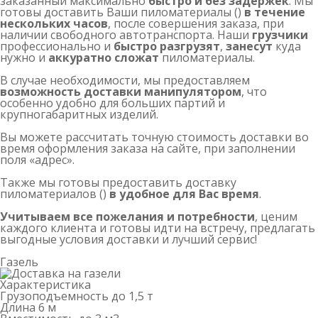
заказанный максимально
быстро и без задержек
. Мы
готовы доставить Ваши пиломатериалы ()
в течение
нескольких часов
, после совершения заказа, при
наличии свободного автотранспорта. Наши
грузчики
профессионально и
быстро разгрузят
,
занесут
куда
нужно и
аккуратно сложат
пиломатериалы.
В случае необходимости, мы предоставляем
возможность доставки манипулятором
, что
особенно удобно для больших партий и
крупногабаритных изделий.
Вы можете рассчитать точную стоимость доставки во
время оформления заказа на сайте, при заполнении
поля «адрес».
Также мы готовы предоставить доставку
пиломатериалов ()
в удобное для Вас время
.
Учитываем все пожелания и потребности
, ценим
каждого клиента и готовы идти на встречу, предлагать
выгодные условия доставки и лучший сервис!
Газель
Характеристика
Грузоподъемность
до 1,5 т
Длина
6 м