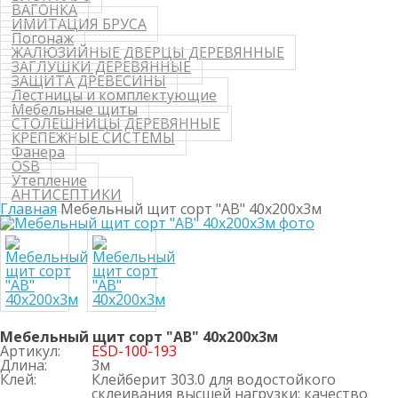
ВАГОНКА
ИМИТАЦИЯ БРУСА
Погонаж
ЖАЛЮЗИЙНЫЕ ДВЕРЦЫ ДЕРЕВЯННЫЕ
ЗАГЛУШКИ ДЕРЕВЯННЫЕ
ЗАЩИТА ДРЕВЕСИНЫ
Лестницы и комплектующие
Мебельные щиты
СТОЛЕШНИЦЫ ДЕРЕВЯННЫЕ
КРЕПЕЖНЫЕ СИСТЕМЫ
Фанера
OSB
Утепление
АНТИСЕПТИКИ
Главная
Мебельный щит сорт "АВ" 40х200х3м
Мебельный щит сорт "АВ" 40х200х3м
Артикул:
ESD-100-193
Длина:
3м
Клей:
Клейберит 303.0 для водостойкого
склеивания высшей нагрузки; качество