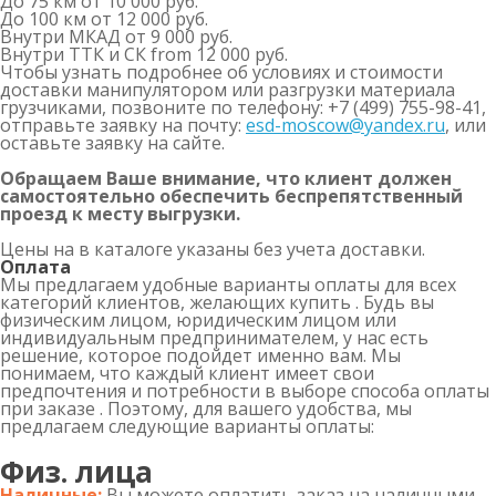
До 75 км
от 10 000 руб.
До 100 км
от 12 000 руб.
Внутри МКАД
от 9 000 руб.
Внутри ТТК и СК
from 12 000 руб.
Чтобы узнать подробнее об условиях и стоимости
доставки манипулятором или разгрузки материала
грузчиками, позвоните по телефону: +7 (499) 755-98-41,
отправьте заявку на почту:
esd-moscow@yandex.ru
, или
оставьте заявку на сайте.
Обращаем Ваше внимание, что клиент должен
самостоятельно обеспечить беспрепятственный
проезд к месту выгрузки.
Цены на в каталоге указаны без учета доставки.
Оплата
Мы предлагаем удобные варианты оплаты для всех
категорий клиентов, желающих купить . Будь вы
физическим лицом, юридическим лицом или
индивидуальным предпринимателем, у нас есть
решение, которое подойдет именно вам. Мы
понимаем, что каждый клиент имеет свои
предпочтения и потребности в выборе способа оплаты
при заказе . Поэтому, для вашего удобства, мы
предлагаем следующие варианты оплаты:
Физ. лица
Наличные:
Вы можете оплатить заказ на наличными