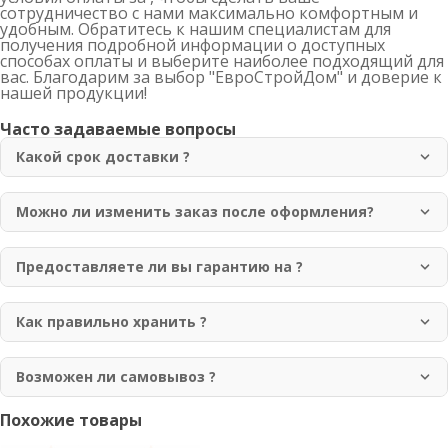
сотрудничество с нами максимально комфортным и
удобным. Обратитесь к нашим специалистам для
получения подробной информации о доступных
способах оплаты и выберите наиболее подходящий для
вас. Благодарим за выбор "ЕвроСтройДом" и доверие к
нашей продукции!
Часто задаваемые вопросы
Какой срок доставки ?
Доставка осуществляется в течение 1-3 рабочих дней
по Москве и области. Для отдаленных регионов срок
Можно ли изменить заказ после оформления?
доставки может составлять до 7 рабочих дней.
Да, вы можете изменить заказ в течение 2 часов после
оформления. Для этого свяжитесь с нашим менеджером
Предоставляете ли вы гарантию на ?
по телефону +7 (499) 755-98-41.
Да, мы предоставляем гарантию 12 месяцев на всю
нашу продукцию. Гарантия покрывает
Как правильно хранить ?
производственные дефекты и нарушения качества
Рекомендуется хранить в сухом, хорошо
материалов.
проветриваемом помещении, защищенном от прямых
Возможен ли самовывоз ?
солнечных лучей и атмосферных осадков. Изделия
Да, самовывоз возможен с нашего склада по адресу:
Похожие товары
должны располагаться на ровной поверхности.
Москва, Новомосковский административный округ,
Мебельный щит 18х600х3000 сорт "АВ"