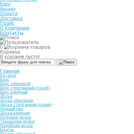
Блог
Акции
Оплата
Доставка
Прайс
О Компании
Контакты
0
Корзина
В корзине пусто!
Главная
Каталог
Брус
Брус обрезной
Брус строганный (сухой)
Брус клееный
Доска
Доска обрезная
Доска строганная (сухая)
Лунный паз
Доска клееная
Половая доска
Террасная доска
Палубная доска
Брусок
Брусок обрезной