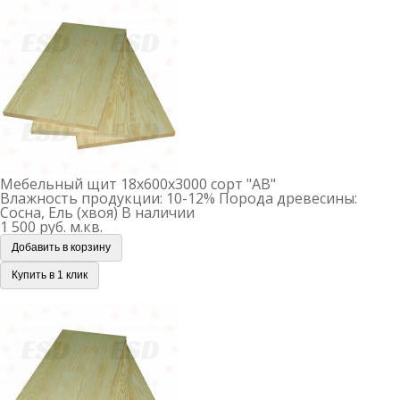
район Коммунарка, улица Адмирала Корнилова, 88,
корп. 8. Перед приездом обязательно согласуйте время
с менеджером.
Мебельный щит 18х600х3000 сорт "АВ"
Влажность продукции: 10-12%
Порода древесины:
Сосна, Ель (хвоя)
В наличии
1 500 руб.
м.кв.
Добавить в корзину
Купить в 1 клик
Мебельный щит 18х300х3000 сорт "АВ"