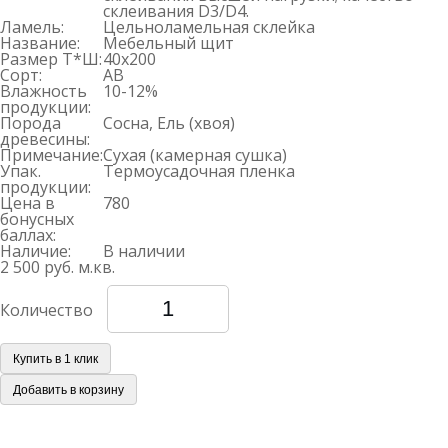
склеивания D3/D4.
Ламель:
Цельноламельная склейка
Название:
Мебельный щит
Размер Т*Ш:
40х200
Сорт:
AB
Влажность
10-12%
продукции:
Порода
Сосна, Ель (хвоя)
древесины:
Примечание:
Сухая (камерная сушка)
Упак.
Термоусадочная пленка
продукции:
Цена в
780
бонусных
баллах:
Наличие:
В наличии
2 500 руб.
м.кв.
Количество
Купить в 1 клик
Добавить в корзину