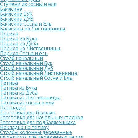
Ступени из сосны и ели
Балясина
Балясина БУК
Балясина ДУБ
Балясина Сосна и Ель
Балясины из Лиственницы
Перила
Перила из Бука
Перила из Дуба
Перила из Лиственницы
Перила Сосна и ель
Столб начальный
Столб начальный Бук
Столб начальный Дуб
Столб начальный Лиственница
Столб начальный Сосна и Ель
Тетива
Тетива из Бука
Тетива из Дуба
Тетива из Лиственницы
Тетива из сосны и ели
Площадка
Заготовка для балясин
Заготовка для начальных столбов
Заготовка для подбалясенника
Накладка на тетиву
Столбы колонны деревянные
Фурнитура для деревянных перил