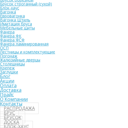
Брусок строганный (сухой)
Блок-хаус
Вагонка
Евровагонка
Вагонка Штиль
Имитация бруса
Мебельные щиты
Фанера
Фанера ФК
Фанера ФСФ
Фанера ламинированная
ОСП
Лестницы и комплектующие
Погонаж
Жалюзийные дверцы
Столешницы
Крепеж
Заглушки
Блог
Акции
Оплата
Доставка
Прайс
О Компании
Контакты
РАСПРОДАЖА
БРУС
БРУСОК
ДОСКА
БЛОК-ХАУС