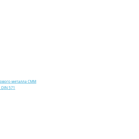
тового металла СММ
 DIN 571