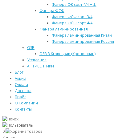
Фанера ФК сорт 4/4 НШ
Фанера ФСФ
Фанера ФСФ сорт 3/4
Фанера ФСФ сорт 4/4
Фанера ламинированная
Фанера ламинированная Китай
Фанера ламинированная Россия
OSB
OSB 3 Kronospan (Кроношпан)
Утепление
АНТИСЕПТИКИ
Блог
Акции
Оплата
Доставка
Прайс
О Компании
Контакты
0
Корзина