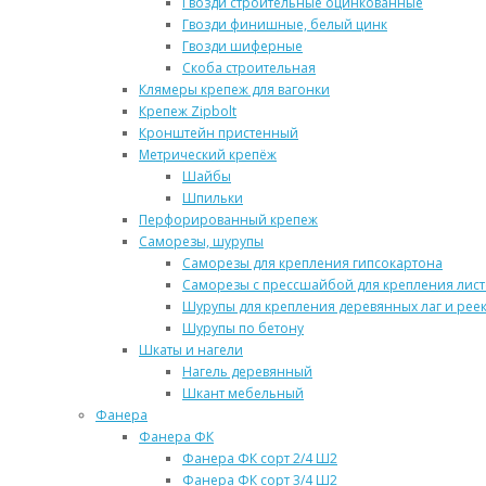
Гвозди строительные оцинкованные
Гвозди финишные, белый цинк
Гвозди шиферные
Скоба строительная
Клямеры крепеж для вагонки
Крепеж Zipbolt
Кронштейн пристенный
Метрический крепёж
Шайбы
Шпильки
Перфорированный крепеж
Саморезы, шурупы
Саморезы для крепления гипсокартона
Саморезы с прессшайбой для крепления лис
Шурупы для крепления деревянных лаг и реек
Шурупы по бетону
Шкаты и нагели
Нагель деревянный
Шкант мебельный
Фанера
Фанера ФК
Фанера ФК сорт 2/4 Ш2
Фанера ФК сорт 3/4 Ш2