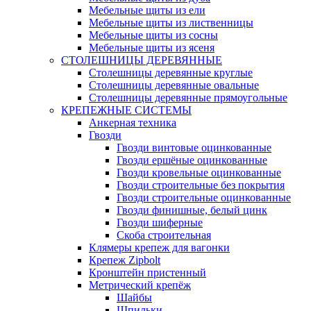
Мебельные щиты из ели
Мебельные щиты из лиственницы
Мебельные щиты из сосны
Мебельные щиты из ясеня
СТОЛЕШНИЦЫ ДЕРЕВЯННЫЕ
Столешницы деревянные круглые
Столешницы деревянные овальные
Столешницы деревянные прямоугольные
КРЕПЕЖНЫЕ СИСТЕМЫ
Анкерная техника
Гвозди
Гвозди винтовые оцинкованные
Гвозди ершёные оцинкованные
Гвозди кровельные оцинкованные
Гвозди строительные без покрытия
Гвозди строительные оцинкованные
Гвозди финишные, белый цинк
Гвозди шиферные
Скоба строительная
Клямеры крепеж для вагонки
Крепеж Zipbolt
Кронштейн пристенный
Метрический крепёж
Шайбы
Шпильки