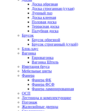
Доска обрезная
Доска строганная (сухая)
Лунный паз
Доска клееная
Половая доска
Террасная доска
Палубная доска
Брусок
Брусок обрезной
Брусок строганный (сухой)
Блок-хаус
Вагонка
Евровагонка
Вагонка Штиль
Имитация бруса
Мебельные щиты
Фанера
Фанера ФК
Фанера ФСФ
Фанера ламинированная
ОСП
Лестницы и комплектующие
Погонаж
Жалюзийные дверцы