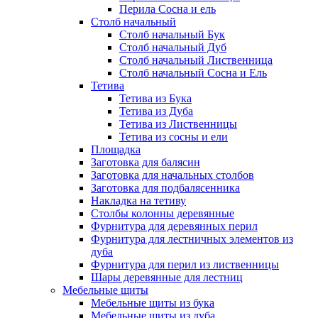
Перила Сосна и ель
Столб начальный
Столб начальный Бук
Столб начальный Дуб
Столб начальный Лиственница
Столб начальный Сосна и Ель
Тетива
Тетива из Бука
Тетива из Дуба
Тетива из Лиственницы
Тетива из сосны и ели
Площадка
Заготовка для балясин
Заготовка для начальных столбов
Заготовка для подбалясенника
Накладка на тетиву
Столбы колонны деревянные
Фурнитура для деревянных перил
Фурнитура для лестничных элементов из
дуба
Фурнитура для перил из лиственницы
Шары деревянные для лестниц
Мебельные щиты
Мебельные щиты из бука
Мебельные щиты из дуба