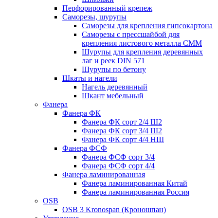
Перфорированный крепеж
Саморезы, шурупы
Саморезы для крепления гипсокартона
Саморезы с прессшайбой для
крепления листового металла СММ
Шурупы для крепления деревянных
лаг и реек DIN 571
Шурупы по бетону
Шкаты и нагели
Нагель деревянный
Шкант мебельный
Фанера
Фанера ФК
Фанера ФК сорт 2/4 Ш2
Фанера ФК сорт 3/4 Ш2
Фанера ФК сорт 4/4 НШ
Фанера ФСФ
Фанера ФСФ сорт 3/4
Фанера ФСФ сорт 4/4
Фанера ламинированная
Фанера ламинированная Китай
Фанера ламинированная Россия
OSB
OSB 3 Kronospan (Кроношпан)