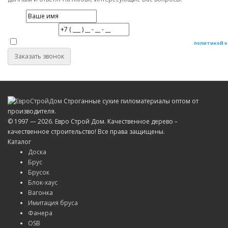
Имя
Номер телефона
Даю согласие на обработку персональных данных в соответствие с
политикой 
Заказать звонок
Строганные сухие пиломатериалы оптом от
производителя.
© 1997 — 2026. Евро Строй Дом. Качественное дерево –
качественное строительство! Все права защищены.
Каталог
Доска
Брус
Брусок
Блок-хаус
Вагонка
Имитация бруса
Фанера
OSB