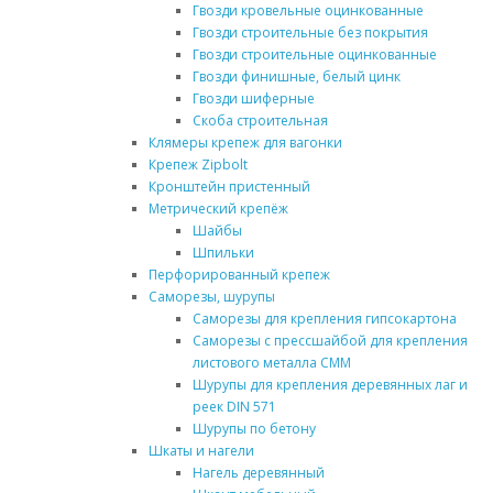
Гвозди кровельные оцинкованные
Гвозди строительные без покрытия
Гвозди строительные оцинкованные
Гвозди финишные, белый цинк
Гвозди шиферные
Скоба строительная
Клямеры крепеж для вагонки
Крепеж Zipbolt
Кронштейн пристенный
Метрический крепёж
Шайбы
Шпильки
Перфорированный крепеж
Саморезы, шурупы
Саморезы для крепления гипсокартона
Саморезы с прессшайбой для крепления
листового металла СММ
Шурупы для крепления деревянных лаг и
реек DIN 571
Шурупы по бетону
Шкаты и нагели
Нагель деревянный