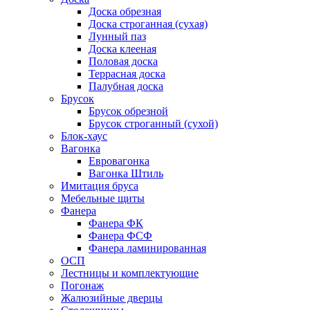
Доска обрезная
Доска строганная (сухая)
Лунный паз
Доска клееная
Половая доска
Террасная доска
Палубная доска
Брусок
Брусок обрезной
Брусок строганный (сухой)
Блок-хаус
Вагонка
Евровагонка
Вагонка Штиль
Имитация бруса
Мебельные щиты
Фанера
Фанера ФК
Фанера ФСФ
Фанера ламинированная
ОСП
Лестницы и комплектующие
Погонаж
Жалюзийные дверцы