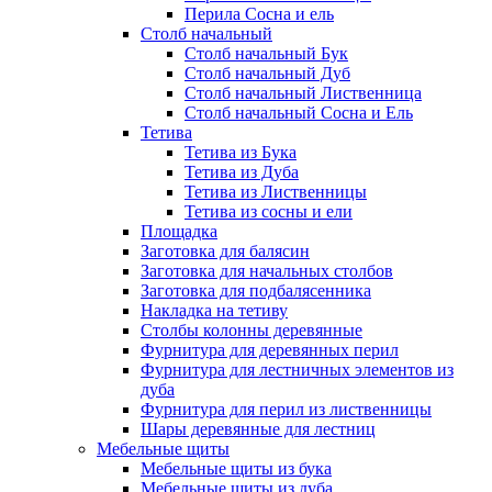
Перила Сосна и ель
Столб начальный
Столб начальный Бук
Столб начальный Дуб
Столб начальный Лиственница
Столб начальный Сосна и Ель
Тетива
Тетива из Бука
Тетива из Дуба
Тетива из Лиственницы
Тетива из сосны и ели
Площадка
Заготовка для балясин
Заготовка для начальных столбов
Заготовка для подбалясенника
Накладка на тетиву
Столбы колонны деревянные
Фурнитура для деревянных перил
Фурнитура для лестничных элементов из
дуба
Фурнитура для перил из лиственницы
Шары деревянные для лестниц
Мебельные щиты
Мебельные щиты из бука
Мебельные щиты из дуба