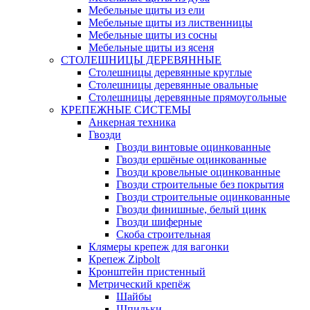
Мебельные щиты из ели
Мебельные щиты из лиственницы
Мебельные щиты из сосны
Мебельные щиты из ясеня
СТОЛЕШНИЦЫ ДЕРЕВЯННЫЕ
Столешницы деревянные круглые
Столешницы деревянные овальные
Столешницы деревянные прямоугольные
КРЕПЕЖНЫЕ СИСТЕМЫ
Анкерная техника
Гвозди
Гвозди винтовые оцинкованные
Гвозди ершёные оцинкованные
Гвозди кровельные оцинкованные
Гвозди строительные без покрытия
Гвозди строительные оцинкованные
Гвозди финишные, белый цинк
Гвозди шиферные
Скоба строительная
Клямеры крепеж для вагонки
Крепеж Zipbolt
Кронштейн пристенный
Метрический крепёж
Шайбы
Шпильки