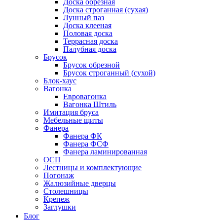
Доска обрезная
Доска строганная (сухая)
Лунный паз
Доска клееная
Половая доска
Террасная доска
Палубная доска
Брусок
Брусок обрезной
Брусок строганный (сухой)
Блок-хаус
Вагонка
Евровагонка
Вагонка Штиль
Имитация бруса
Мебельные щиты
Фанера
Фанера ФК
Фанера ФСФ
Фанера ламинированная
ОСП
Лестницы и комплектующие
Погонаж
Жалюзийные дверцы
Столешницы
Крепеж
Заглушки
Блог