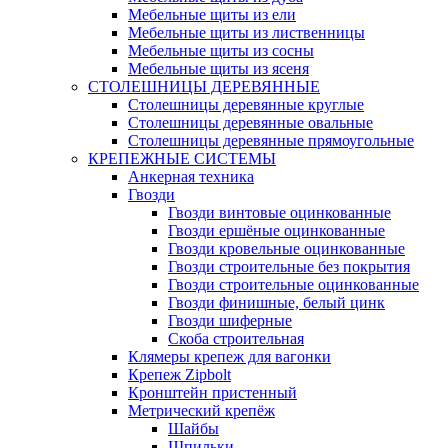
Мебельные щиты из ели
Мебельные щиты из лиственницы
Мебельные щиты из сосны
Мебельные щиты из ясеня
СТОЛЕШНИЦЫ ДЕРЕВЯННЫЕ
Столешницы деревянные круглые
Столешницы деревянные овальные
Столешницы деревянные прямоугольные
КРЕПЕЖНЫЕ СИСТЕМЫ
Анкерная техника
Гвозди
Гвозди винтовые оцинкованные
Гвозди ершёные оцинкованные
Гвозди кровельные оцинкованные
Гвозди строительные без покрытия
Гвозди строительные оцинкованные
Гвозди финишные, белый цинк
Гвозди шиферные
Скоба строительная
Клямеры крепеж для вагонки
Крепеж Zipbolt
Кронштейн пристенный
Метрический крепёж
Шайбы
Шпильки