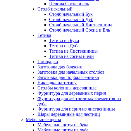
Перила Сосна и ель
Столб начальный
Столб начальный Бук
Столб начальный Дуб
Столб начальный Лиственница
Столб начальный Сосна и Ель
Тетива
Тетива из Бука
Тетива из Дуба
Тетива из Лиственницы
Тетива из сосны и ели
Площадка
Заготовка для балясин
Заготовка для начальных столбов
Заготовка для подбалясенника
Накладка на тетиву
Столбы колонны деревянные
Фурнитура для деревянных перил
Фурнитура для лестничных элементов из
дуба
Фурнитура для перил из лиственницы
Шары деревянные для лестниц
Мебельные щиты
Мебельные щиты из бука
Мебельные щиты из дуба