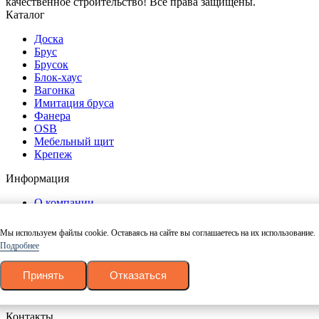
качественное строительство! Все права защищены.
Каталог
Доска
Брус
Брусок
Блок-хаус
Вагонка
Имитация бруса
Фанера
OSB
Мебельный щит
Крепеж
Информация
О компании
Контакты
Прайс-лист
Мы используем файлы cookie. Оставаясь на сайте вы соглашаетесь на их использование.
Оплата
Подробнее
Доставка
Блог
Принять
Отказаться
Политика конфиденциальности
Согласие на обработку персональных данных
Контакты