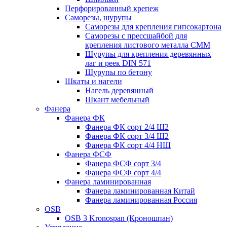
Перфорированный крепеж
Саморезы, шурупы
Саморезы для крепления гипсокартона
Саморезы с прессшайбой для
крепления листового металла СММ
Шурупы для крепления деревянных
лаг и реек DIN 571
Шурупы по бетону
Шкаты и нагели
Нагель деревянный
Шкант мебельный
Фанера
Фанера ФК
Фанера ФК сорт 2/4 Ш2
Фанера ФК сорт 3/4 Ш2
Фанера ФК сорт 4/4 НШ
Фанера ФСФ
Фанера ФСФ сорт 3/4
Фанера ФСФ сорт 4/4
Фанера ламинированная
Фанера ламинированная Китай
Фанера ламинированная Россия
OSB
OSB 3 Kronospan (Кроношпан)