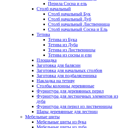
Перила Сосна и ель
Столб начальный
Столб начальный Бук
Столб начальный Дуб
Столб начальный Лиственница
Столб начальный Сосна и Ель
Тетива
Тетива из Бука
Тетива из Дуба
Тетива из Лиственницы
Тетива из сосны и ели
Площадка
Заготовка для балясин
Заготовка для начальных столбов
Заготовка для подбалясенника
Накладка на тетиву
Столбы колонны деревянные
Фурнитура для деревянных перил
Фурнитура для лестничных элементов из
дуба
Фурнитура для перил из лиственницы
Шары деревянные для лестниц
Мебельные щиты
Мебельные щиты из бука
Мебельные щиты из дуба