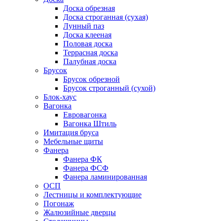
Доска обрезная
Доска строганная (сухая)
Лунный паз
Доска клееная
Половая доска
Террасная доска
Палубная доска
Брусок
Брусок обрезной
Брусок строганный (сухой)
Блок-хаус
Вагонка
Евровагонка
Вагонка Штиль
Имитация бруса
Мебельные щиты
Фанера
Фанера ФК
Фанера ФСФ
Фанера ламинированная
ОСП
Лестницы и комплектующие
Погонаж
Жалюзийные дверцы