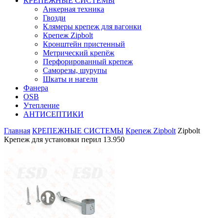
КРЕПЕЖНЫЕ СИСТЕМЫ
Анкерная техника
Гвозди
Клямеры крепеж для вагонки
Крепеж Zipbolt
Кронштейн пристенный
Метрический крепёж
Перфорированный крепеж
Саморезы, шурупы
Шкаты и нагели
Фанера
OSB
Утепление
АНТИСЕПТИКИ
Главная
КРЕПЕЖНЫЕ СИСТЕМЫ
Крепеж Zipbolt
Zipbolt
Крепеж для установки перил 13.950