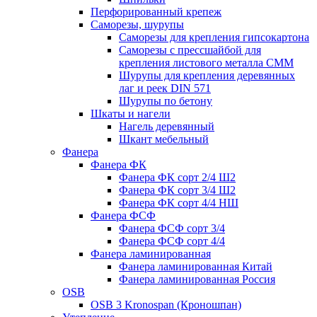
Перфорированный крепеж
Саморезы, шурупы
Саморезы для крепления гипсокартона
Саморезы с прессшайбой для
крепления листового металла СММ
Шурупы для крепления деревянных
лаг и реек DIN 571
Шурупы по бетону
Шкаты и нагели
Нагель деревянный
Шкант мебельный
Фанера
Фанера ФК
Фанера ФК сорт 2/4 Ш2
Фанера ФК сорт 3/4 Ш2
Фанера ФК сорт 4/4 НШ
Фанера ФСФ
Фанера ФСФ сорт 3/4
Фанера ФСФ сорт 4/4
Фанера ламинированная
Фанера ламинированная Китай
Фанера ламинированная Россия
OSB
OSB 3 Kronospan (Кроношпан)