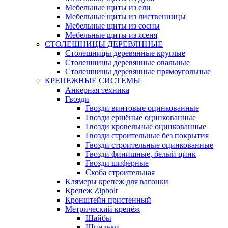
Мебельные щиты из ели
Мебельные щиты из лиственницы
Мебельные щиты из сосны
Мебельные щиты из ясеня
СТОЛЕШНИЦЫ ДЕРЕВЯННЫЕ
Столешницы деревянные круглые
Столешницы деревянные овальные
Столешницы деревянные прямоугольные
КРЕПЕЖНЫЕ СИСТЕМЫ
Анкерная техника
Гвозди
Гвозди винтовые оцинкованные
Гвозди ершёные оцинкованные
Гвозди кровельные оцинкованные
Гвозди строительные без покрытия
Гвозди строительные оцинкованные
Гвозди финишные, белый цинк
Гвозди шиферные
Скоба строительная
Клямеры крепеж для вагонки
Крепеж Zipbolt
Кронштейн пристенный
Метрический крепёж
Шайбы
Шпильки