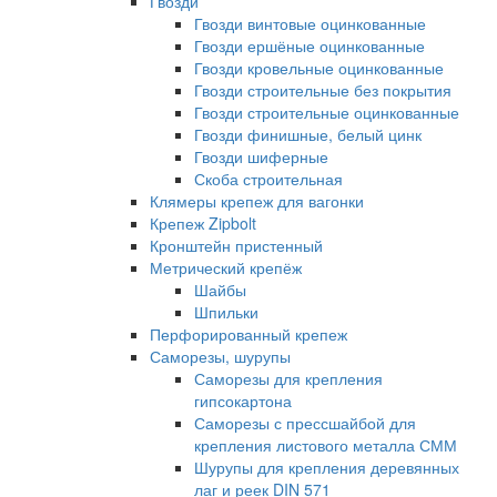
Гвозди
Гвозди винтовые оцинкованные
Гвозди ершёные оцинкованные
Гвозди кровельные оцинкованные
Гвозди строительные без покрытия
Гвозди строительные оцинкованные
Гвозди финишные, белый цинк
Гвозди шиферные
Скоба строительная
Клямеры крепеж для вагонки
Крепеж Zipbolt
Кронштейн пристенный
Метрический крепёж
Шайбы
Шпильки
Перфорированный крепеж
Саморезы, шурупы
Саморезы для крепления
гипсокартона
Саморезы с прессшайбой для
крепления листового металла СММ
Шурупы для крепления деревянных
лаг и реек DIN 571