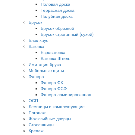
Половая доска
Террасная доска
Палубная доска
Брусок
Брусок обрезной
Брусок строганный (сухой)
Блок-хаус
Вагонка
Евровагонка
Вагонка Штиль
Имитация бруса
Мебельные щиты
Фанера
Фанера ФК
Фанера ФСФ
Фанера ламинированная
ОСП
Лестницы и комплектующие
Погонаж
Жалюзийные дверцы
Столешницы
Крепеж