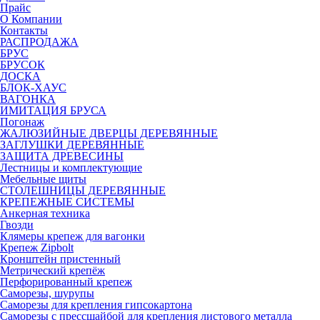
Прайс
О Компании
Контакты
РАСПРОДАЖА
БРУС
БРУСОК
ДОСКА
БЛОК-ХАУС
ВАГОНКА
ИМИТАЦИЯ БРУСА
Погонаж
ЖАЛЮЗИЙНЫЕ ДВЕРЦЫ ДЕРЕВЯННЫЕ
ЗАГЛУШКИ ДЕРЕВЯННЫЕ
ЗАЩИТА ДРЕВЕСИНЫ
Лестницы и комплектующие
Мебельные щиты
СТОЛЕШНИЦЫ ДЕРЕВЯННЫЕ
КРЕПЕЖНЫЕ СИСТЕМЫ
Анкерная техника
Гвозди
Клямеры крепеж для вагонки
Крепеж Zipbolt
Кронштейн пристенный
Метрический крепёж
Перфорированный крепеж
Саморезы, шурупы
Саморезы для крепления гипсокартона
Саморезы с прессшайбой для крепления листового металла