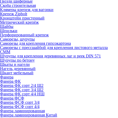
Гвозди шиферные
Скоба строительная
Клямеры крепеж для вагонки
Крепеж Zipbolt
Кронштейн пристенный
Метрический крепёж
Шайбы
Шпильки
Перфорированный крепеж
Саморезы, шурупы
Саморезы для крепления гипсокартона
Саморезы с прессшайбой для крепления листового металла
СММ
Шурупы для крепления деревянных лаг и реек DIN 571
Шурупы по бетону
Шкаты и нагели
Нагель деревянный
Шкант мебельный
Фанера
Фанера ФК
Фанера ФК сорт 2/4 Ш2
Фанера ФК сорт 3/4 Ш2
Фанера ФК сорт 4/4 НШ
Фанера ФСФ
Фанера ФСФ сорт 3/4
Фанера ФСФ сорт 4/4
Фанера ламинированная
Фанера ламинированная Китай