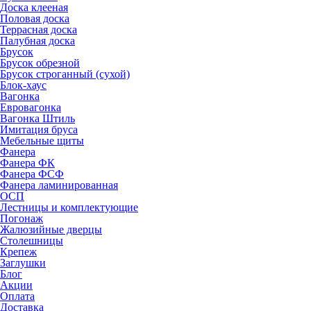
Доска клееная
Половая доска
Террасная доска
Палубная доска
Брусок
Брусок обрезной
Брусок строганный (сухой)
Блок-хаус
Вагонка
Евровагонка
Вагонка Штиль
Имитация бруса
Мебельные щиты
Фанера
Фанера ФК
Фанера ФСФ
Фанера ламинированная
ОСП
Лестницы и комплектующие
Погонаж
Жалюзийные дверцы
Столешницы
Крепеж
Заглушки
Блог
Акции
Оплата
Доставка