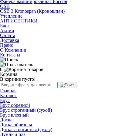
Фанера ламинированная Россия
OSB
OSB 3 Kronospan (Кроношпан)
Утепление
АНТИСЕПТИКИ
Блог
Акции
Оплата
Доставка
Прайс
О Компании
Контакты
0
Корзина
В корзине пусто!
Главная
Каталог
Брус
Брус обрезной
Брус строганный (сухой)
Брус клееный
Доска
Доска обрезная
Доска строганная (сухая)
Лунный паз