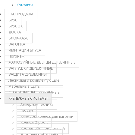
Контакты
РАСПРОДАЖА
БРУС
БРУСОК
ДОСКА
БЛОК-ХАУС
ВАГОНКА
ИМИТАЦИЯ БРУСА
Погонаж
ЖАЛЮЗИЙНЫЕ ДВЕРЦЫ ДЕРЕВЯННЫЕ
ЗАГЛУШКИ ДЕРЕВЯННЫЕ
ЗАЩИТА ДРЕВЕСИНЫ
Лестницы и комплектующие
Мебельные щиты
СТОЛЕШНИЦЫ ДЕРЕВЯННЫЕ
КРЕПЕЖНЫЕ СИСТЕМЫ
Анкерная техника
Гвозди
Клямеры крепеж для вагонки
Крепеж Zipbolt
Кронштейн пристенный
Метрический крепёж