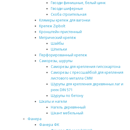
Гвозди финишные, белый цинк
Гвозди шиферные
Скоба строительная
Клямеры крепеж для вагонки
Крепеж Zipbolt
Кронштейн пристенный
Метрический крепёж
Шайбы
Шпильки
Перфорированный крепеж
Саморезы, шурупы
Саморезы для крепления гипсокартона
Саморезы с прессшайбой для крепления
листового металла СММ
Шурупы для крепления деревянных лаг и
реек DIN 571
Шурупы по бетону
Шкаты и нагели
Нагель деревянный
Шкант мебельный
Фанера
Фанера ФК