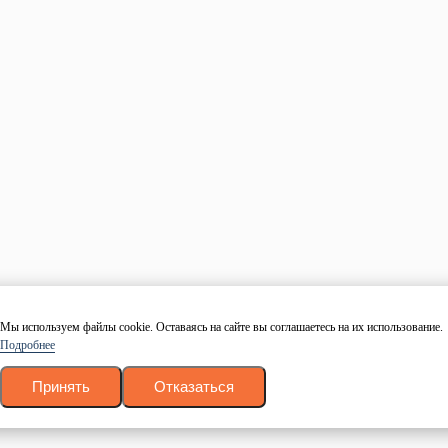
Добавить в корзину
Купить в 1 клик
Материалы в наличии на складе
Не нужно ждать выполнения
заказа
Самые низкие цены по Москве
Не нужно ждать выполнения
заказа
Доставка по Москве и области
Также успешно сотрудничаем с
регионами
Собственное производство
Вагонка, обрезная доска, брус и
мноное другое
Что о нас говорят?
Мы используем файлы cookie. Оставаясь на сайте вы соглашаетесь на их использование.
Подробнее
Принять
Отказаться