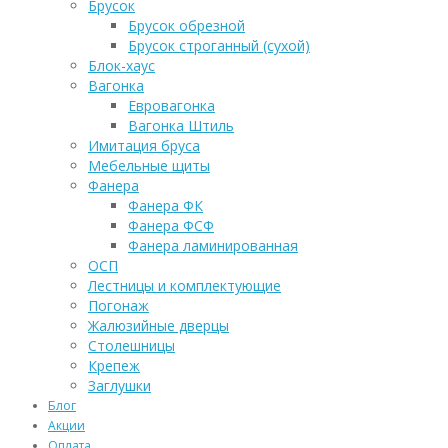
Брусок
Брусок обрезной
Брусок строганный (сухой)
Блок-хаус
Вагонка
Евровагонка
Вагонка Штиль
Имитация бруса
Мебельные щиты
Фанера
Фанера ФК
Фанера ФСФ
Фанера ламинированная
ОСП
Лестницы и комплектующие
Погонаж
Жалюзийные дверцы
Столешницы
Крепеж
Заглушки
Блог
Акции
Оплата