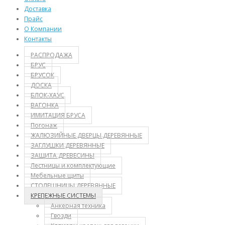
Доставка
Прайс
О Компании
Контакты
РАСПРОДАЖА
БРУС
БРУСОК
ДОСКА
БЛОК-ХАУС
ВАГОНКА
ИМИТАЦИЯ БРУСА
Погонаж
ЖАЛЮЗИЙНЫЕ ДВЕРЦЫ ДЕРЕВЯННЫЕ
ЗАГЛУШКИ ДЕРЕВЯННЫЕ
ЗАЩИТА ДРЕВЕСИНЫ
Лестницы и комплектующие
Мебельные щиты
СТОЛЕШНИЦЫ ДЕРЕВЯННЫЕ
КРЕПЕЖНЫЕ СИСТЕМЫ
Анкерная техника
Гвозди