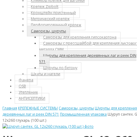
Клямеры крепеж для вагонки
Крепеж Zipbolt
Кронштейн пристенный
Метрический крепёж
Перфорированный крепеж
Саморезы, шурупы
Саморезы для крепления гипсокартона
Саморезы с прессшайбой для крепления листово
металла СММ
Шурупы для крепления деревянных лаг и реек DIN
571
Шурупы по бетону
Шкаты и нагели
Фанера
OSB
Утепление
АНТИСЕПТИКИ
Главная
КРЕПЕЖНЫЕ СИСТЕМЫ
Саморезы, шурупы
Шурупы для креплени
деревянных лаг и реек DIN 571
Промышленная упаковка
Шуруп сантех. 
12х260 глухарь (100 шт.)