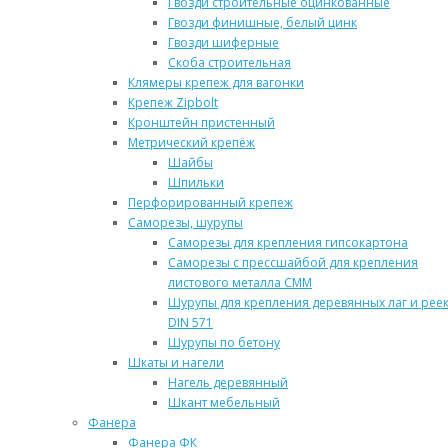
Гвозди строительные оцинкованные
Гвозди финишные, белый цинк
Гвозди шиферные
Скоба строительная
Клямеры крепеж для вагонки
Крепеж Zipbolt
Кронштейн пристенный
Метрический крепёж
Шайбы
Шпильки
Перфорированный крепеж
Саморезы, шурупы
Саморезы для крепления гипсокартона
Саморезы с прессшайбой для крепления
листового металла СММ
Шурупы для крепления деревянных лаг и рее
DIN 571
Шурупы по бетону
Шкаты и нагели
Нагель деревянный
Шкант мебельный
Фанера
Фанера ФК