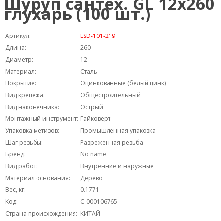
Шуруп сантех. GL 12х260
глухарь (100 шт.)
Артикул:
ESD-101-219
Длина:
260
Диаметр:
12
Материал:
Сталь
Покрытие:
Оцинкованные (белый цинк)
Вид крепежа:
Общестроительный
Вид наконечника:
Острый
Монтажный инструмент:
Гайковерт
Упаковка метизов:
Промышленная упаковка
Шаг резьбы:
Разреженная резьба
Бренд:
No name
Вид работ:
Внутренние и наружные
Материал основания:
Дерево
Вес, кг:
0.1771
Код:
С-000106765
Страна происхождения:
КИТАЙ