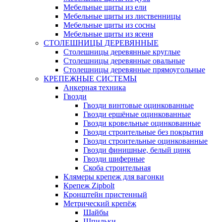
Мебельные щиты из ели
Мебельные щиты из лиственницы
Мебельные щиты из сосны
Мебельные щиты из ясеня
СТОЛЕШНИЦЫ ДЕРЕВЯННЫЕ
Столешницы деревянные круглые
Столешницы деревянные овальные
Столешницы деревянные прямоугольные
КРЕПЕЖНЫЕ СИСТЕМЫ
Анкерная техника
Гвозди
Гвозди винтовые оцинкованные
Гвозди ершёные оцинкованные
Гвозди кровельные оцинкованные
Гвозди строительные без покрытия
Гвозди строительные оцинкованные
Гвозди финишные, белый цинк
Гвозди шиферные
Скоба строительная
Клямеры крепеж для вагонки
Крепеж Zipbolt
Кронштейн пристенный
Метрический крепёж
Шайбы
Шпильки