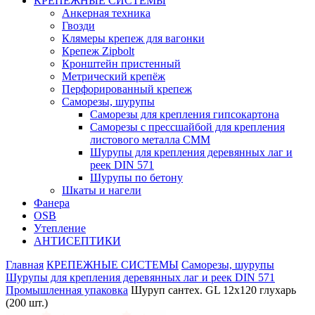
КРЕПЕЖНЫЕ СИСТЕМЫ
Анкерная техника
Гвозди
Клямеры крепеж для вагонки
Крепеж Zipbolt
Кронштейн пристенный
Метрический крепёж
Перфорированный крепеж
Саморезы, шурупы
Саморезы для крепления гипсокартона
Саморезы с прессшайбой для крепления
листового металла СММ
Шурупы для крепления деревянных лаг и
реек DIN 571
Шурупы по бетону
Шкаты и нагели
Фанера
OSB
Утепление
АНТИСЕПТИКИ
Главная
КРЕПЕЖНЫЕ СИСТЕМЫ
Саморезы, шурупы
Шурупы для крепления деревянных лаг и реек DIN 571
Промышленная упаковка
Шуруп сантех. GL 12х120 глухарь
(200 шт.)