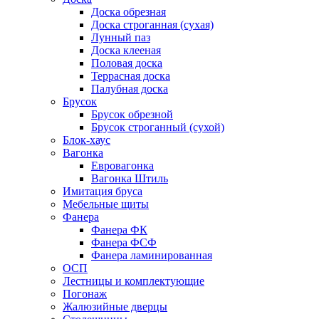
Доска обрезная
Доска строганная (сухая)
Лунный паз
Доска клееная
Половая доска
Террасная доска
Палубная доска
Брусок
Брусок обрезной
Брусок строганный (сухой)
Блок-хаус
Вагонка
Евровагонка
Вагонка Штиль
Имитация бруса
Мебельные щиты
Фанера
Фанера ФК
Фанера ФСФ
Фанера ламинированная
ОСП
Лестницы и комплектующие
Погонаж
Жалюзийные дверцы