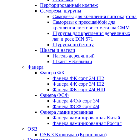
Перфорированный крепеж
Саморезы, шурупы
Саморезы для крепления гипсокартона
Саморезы с прессшайбой для
крепления листового металла СММ
Шурупы для крепления деревянных
лаг и реек DIN 571
Шурупы по бетону
Шкаты и нагели
Нагель деревянный
Шкант мебельный
Фанера
Фанера ФК
Фанера ФК сорт 2/4 Ш2
Фанера ФК сорт 3/4 Ш2
Фанера ФК сорт 4/4 НШ
Фанера ФСФ
Фанера ФСФ сорт 3/4
Фанера ФСФ сорт 4/4
Фанера ламинированная
Фанера ламинированная Китай
Фанера ламинированная Россия
OSB
OSB 3 Kronospan (Кроношпан)