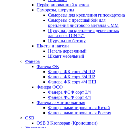
Перфорированный крепеж
Саморезы, шурупы
Саморезы для крепления гипсокартона
Саморезы с прессшайбой для
крепления листового металла СММ
Шурупы для крепления деревянных
лаг и реек DIN 571
Шурупы по бетону
Шкаты и нагели
Нагель деревянный
Шкант мебельный
Фанера
Фанера ФК
Фанера ФК сорт 2/4 Ш2
Фанера ФК сорт 3/4 Ш2
Фанера ФК сорт 4/4 НШ
Фанера ФСФ
Фанера ФСФ сорт 3/4
Фанера ФСФ сорт 4/4
Фанера ламинированная
Фанера ламинированная Китай
Фанера ламинированная Россия
OSB
OSB 3 Kronospan (Кроношпан)