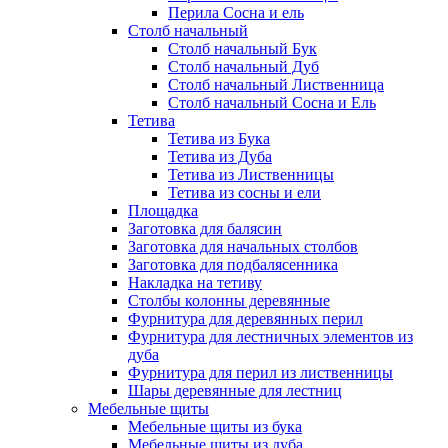
Перила Сосна и ель
Столб начальный
Столб начальный Бук
Столб начальный Дуб
Столб начальный Лиственница
Столб начальный Сосна и Ель
Тетива
Тетива из Бука
Тетива из Дуба
Тетива из Лиственницы
Тетива из сосны и ели
Площадка
Заготовка для балясин
Заготовка для начальных столбов
Заготовка для подбалясенника
Накладка на тетиву
Столбы колонны деревянные
Фурнитура для деревянных перил
Фурнитура для лестничных элементов из
дуба
Фурнитура для перил из лиственницы
Шары деревянные для лестниц
Мебельные щиты
Мебельные щиты из бука
Мебельные щиты из дуба