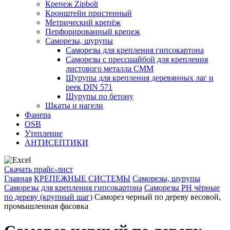
Крепеж Zipbolt
Кронштейн пристенный
Метрический крепёж
Перфорированный крепеж
Саморезы, шурупы
Саморезы для крепления гипсокартона
Саморезы с прессшайбой для крепления
листового металла СММ
Шурупы для крепления деревянных лаг и
реек DIN 571
Шурупы по бетону
Шкаты и нагели
Фанера
OSB
Утепление
АНТИСЕПТИКИ
Скачать прайс-лист
Главная
КРЕПЕЖНЫЕ СИСТЕМЫ
Саморезы, шурупы
Саморезы для крепления гипсокартона
Саморезы PH чёрные
по дереву (крупный шаг)
Саморез черный по дереву весовой,
промышленная фасовка