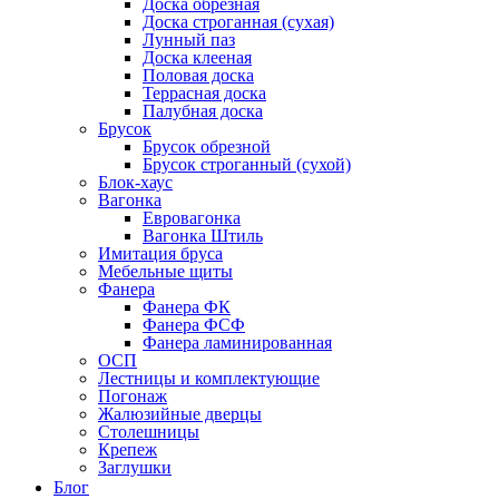
Доска обрезная
Доска строганная (сухая)
Лунный паз
Доска клееная
Половая доска
Террасная доска
Палубная доска
Брусок
Брусок обрезной
Брусок строганный (сухой)
Блок-хаус
Вагонка
Евровагонка
Вагонка Штиль
Имитация бруса
Мебельные щиты
Фанера
Фанера ФК
Фанера ФСФ
Фанера ламинированная
ОСП
Лестницы и комплектующие
Погонаж
Жалюзийные дверцы
Столешницы
Крепеж
Заглушки
Блог