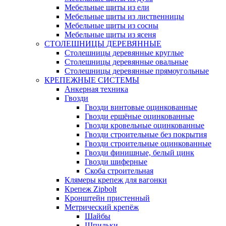
Мебельные щиты из ели
Мебельные щиты из лиственницы
Мебельные щиты из сосны
Мебельные щиты из ясеня
СТОЛЕШНИЦЫ ДЕРЕВЯННЫЕ
Столешницы деревянные круглые
Столешницы деревянные овальные
Столешницы деревянные прямоугольные
КРЕПЕЖНЫЕ СИСТЕМЫ
Анкерная техника
Гвозди
Гвозди винтовые оцинкованные
Гвозди ершёные оцинкованные
Гвозди кровельные оцинкованные
Гвозди строительные без покрытия
Гвозди строительные оцинкованные
Гвозди финишные, белый цинк
Гвозди шиферные
Скоба строительная
Клямеры крепеж для вагонки
Крепеж Zipbolt
Кронштейн пристенный
Метрический крепёж
Шайбы
Шпильки