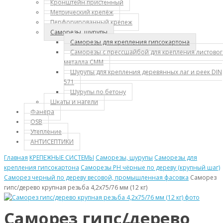
Кронштейн пристенный
Метрический крепёж
Перфорированный крепеж
Саморезы, шурупы
Саморезы для крепления гипсокартона
Саморезы с прессшайбой для крепления листово
металла СММ
Шурупы для крепления деревянных лаг и реек DIN
571
Шурупы по бетону
Шкаты и нагели
Фанера
OSB
Утепление
АНТИСЕПТИКИ
Главная
КРЕПЕЖНЫЕ СИСТЕМЫ
Саморезы, шурупы
Саморезы для
крепления гипсокартона
Саморезы PH чёрные по дереву (крупный шаг)
Саморез черный по дереву весовой, промышленная фасовка
Саморез
гипс/дерево крупная резьба 4,2х75/76 мм (12 кг)
Саморез гипс/дерево