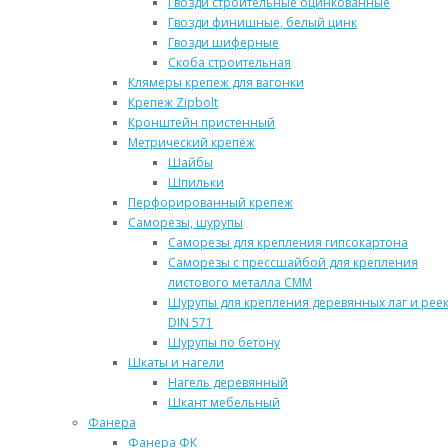
Гвозди строительные оцинкованные
Гвозди финишные, белый цинк
Гвозди шиферные
Скоба строительная
Клямеры крепеж для вагонки
Крепеж Zipbolt
Кронштейн пристенный
Метрический крепёж
Шайбы
Шпильки
Перфорированный крепеж
Саморезы, шурупы
Саморезы для крепления гипсокартона
Саморезы с прессшайбой для крепления
листового металла СММ
Шурупы для крепления деревянных лаг и рее
DIN 571
Шурупы по бетону
Шкаты и нагели
Нагель деревянный
Шкант мебельный
Фанера
Фанера ФК