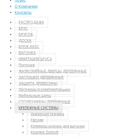
Прайс
О Компании
Контакты
РАСПРОДАЖА
БРУС
БРУСОК
ДОСКА
БЛОК-ХАУС
ВАГОНКА
ИМИТАЦИЯ БРУСА
Погонаж
ЖАЛЮЗИЙНЫЕ ДВЕРЦЫ ДЕРЕВЯННЫЕ
ЗАГЛУШКИ ДЕРЕВЯННЫЕ
ЗАЩИТА ДРЕВЕСИНЫ
Лестницы и комплектующие
Мебельные щиты
СТОЛЕШНИЦЫ ДЕРЕВЯННЫЕ
КРЕПЕЖНЫЕ СИСТЕМЫ
Анкерная техника
Гвозди
Клямеры крепеж для вагонки
Крепеж Zipbolt