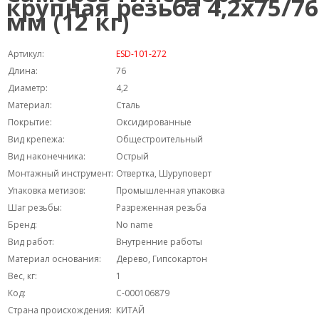
крупная резьба 4,2х75/76
мм (12 кг)
Артикул:
ESD-101-272
Длина:
76
Диаметр:
4,2
Материал:
Сталь
Покрытие:
Оксидированные
Вид крепежа:
Общестроительный
Вид наконечника:
Острый
Монтажный инструмент:
Отвертка, Шуруповерт
Упаковка метизов:
Промышленная упаковка
Шаг резьбы:
Разреженная резьба
Бренд:
No name
Вид работ:
Внутренние работы
Материал основания:
Дерево, Гипсокартон
Вес, кг:
1
Код:
С-000106879
Страна происхождения:
КИТАЙ