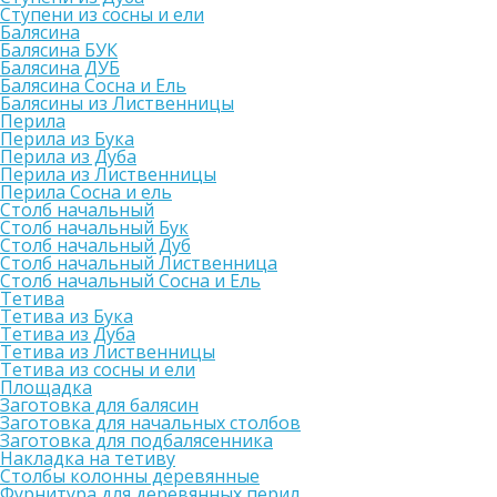
Ступени из сосны и ели
Балясина
Балясина БУК
Балясина ДУБ
Балясина Сосна и Ель
Балясины из Лиственницы
Перила
Перила из Бука
Перила из Дуба
Перила из Лиственницы
Перила Сосна и ель
Столб начальный
Столб начальный Бук
Столб начальный Дуб
Столб начальный Лиственница
Столб начальный Сосна и Ель
Тетива
Тетива из Бука
Тетива из Дуба
Тетива из Лиственницы
Тетива из сосны и ели
Площадка
Заготовка для балясин
Заготовка для начальных столбов
Заготовка для подбалясенника
Накладка на тетиву
Столбы колонны деревянные
Фурнитура для деревянных перил