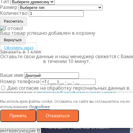
Тип
Размер
Количество
Рассчитать
Ваш товар успешно добавлен в корзину
Вернуться
Оформить заказ
Заказать в 1 клик
Оставьте свои данные и наш менеджер свяжется с Вами
в течении 10 минут.
Ваше имя
Номер телефона
Даю согласие на обработку персональных данных в
соответствие с
политикой конфиденциальности
.
Согласие на обработку
.
Мы используем файлы cookie. Оставаясь на сайте вы соглашаетесь на их
Заказать
использование.
Подробнее
Спасибо! Скоро мы позвоним!
Принять
Отказаться
Наши специалисты свяжутся с Вами по указанным
контактным данным и ответят на любые
Напишите нам, мы онлайн!
интересующие Вас вопросы.