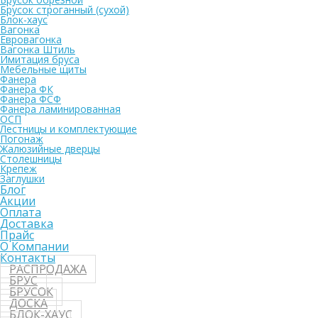
Брусок строганный (сухой)
Блок-хаус
Вагонка
Евровагонка
Вагонка Штиль
Имитация бруса
Мебельные щиты
Фанера
Фанера ФК
Фанера ФСФ
Фанера ламинированная
ОСП
Лестницы и комплектующие
Погонаж
Жалюзийные дверцы
Столешницы
Крепеж
Заглушки
Блог
Акции
Оплата
Доставка
Прайс
О Компании
Контакты
РАСПРОДАЖА
БРУС
БРУСОК
ДОСКА
БЛОК-ХАУС