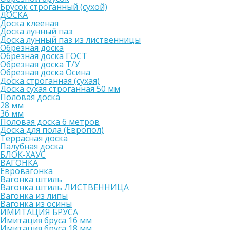
Брусок строганный (сухой)
ДОСКА
Доска клееная
Доска лунный паз
Доска лунный паз из лиственницы
Обрезная доска
Обрезная доска ГОСТ
Обрезная доска Т/У
Обрезная доска Осина
Доска строганная (сухая)
Доска сухая строганная 50 мм
Половая доска
28 мм
36 мм
Половая доска 6 метров
Доска для пола (Европол)
Террасная доска
Палубная доска
БЛОК-ХАУС
ВАГОНКА
Евровагонка
Вагонка штиль
Вагонка штиль ЛИСТВЕННИЦА
Вагонка из липы
Вагонка из осины
ИМИТАЦИЯ БРУСА
Имитация бруса 16 мм
Имитация бруса 18 мм