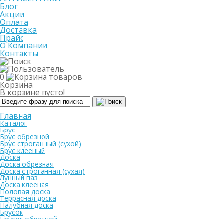
Блог
Акции
Оплата
Доставка
Прайс
О Компании
Контакты
0
Корзина
В корзине пусто!
Главная
Каталог
Брус
Брус обрезной
Брус строганный (сухой)
Брус клееный
Доска
Доска обрезная
Доска строганная (сухая)
Лунный паз
Доска клееная
Половая доска
Террасная доска
Палубная доска
Брусок
Брусок обрезной