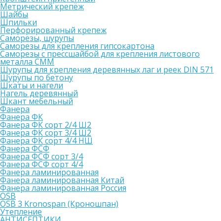
Метрический крепёж
Шайбы
Шпильки
Перфорированный крепеж
Саморезы, шурупы
Саморезы для крепления гипсокартона
Саморезы с прессшайбой для крепления листового
металла СММ
Шурупы для крепления деревянных лаг и реек DIN 571
Шурупы по бетону
Шкаты и нагели
Нагель деревянный
Шкант мебельный
Фанера
Фанера ФК
Фанера ФК сорт 2/4 Ш2
Фанера ФК сорт 3/4 Ш2
Фанера ФК сорт 4/4 НШ
Фанера ФСФ
Фанера ФСФ сорт 3/4
Фанера ФСФ сорт 4/4
Фанера ламинированная
Фанера ламинированная Китай
Фанера ламинированная Россия
OSB
OSB 3 Kronospan (Кроношпан)
Утепление
АНТИСЕПТИКИ