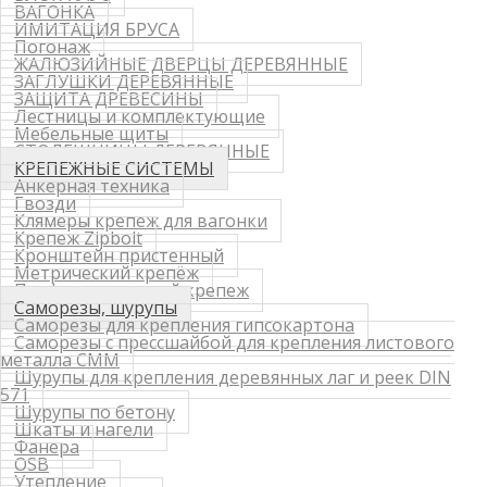
ВАГОНКА
ИМИТАЦИЯ БРУСА
Погонаж
ЖАЛЮЗИЙНЫЕ ДВЕРЦЫ ДЕРЕВЯННЫЕ
ЗАГЛУШКИ ДЕРЕВЯННЫЕ
ЗАЩИТА ДРЕВЕСИНЫ
Лестницы и комплектующие
Мебельные щиты
СТОЛЕШНИЦЫ ДЕРЕВЯННЫЕ
КРЕПЕЖНЫЕ СИСТЕМЫ
Анкерная техника
Гвозди
Клямеры крепеж для вагонки
Крепеж Zipbolt
Кронштейн пристенный
Метрический крепёж
Перфорированный крепеж
Саморезы, шурупы
Саморезы для крепления гипсокартона
Саморезы с прессшайбой для крепления листового
металла СММ
Шурупы для крепления деревянных лаг и реек DIN
571
Шурупы по бетону
Шкаты и нагели
Фанера
OSB
Утепление