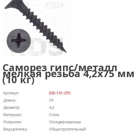
Саморез гипс/металл
мелкая резьба 4,2х75 мм
(10 кг)
Артикул:
ESD-101-255
Длина:
76
Диаметр:
4,2
Материал:
Сталь
Покрытие:
Оксидированные
Вид крепежа:
Общестроительный