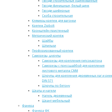
Гвозди строительные оцинкованные
Гвозди финишные, белый цинк
Гвозди шиферные
Скоба строительная
Клямеры крепеж для вагонки
Крепеж Zipbolt
Кронштейн пристенный
Метрический крепёж
Шайбы
Шпильки
Перфорированный крепеж
Саморезы, шурупы
Саморезы для крепления гипсокартона
Саморезы с прессшайбой для крепления
листового металла СММ
Шурупы для крепления деревянных лаг и рее
DIN 571
Шурупы по бетону
Шкаты и нагели
Нагель деревянный
Шкант мебельный
Фанера
Фанера ФК