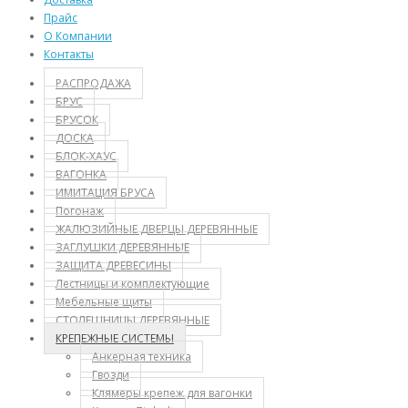
Прайс
О Компании
Контакты
РАСПРОДАЖА
БРУС
БРУСОК
ДОСКА
БЛОК-ХАУС
ВАГОНКА
ИМИТАЦИЯ БРУСА
Погонаж
ЖАЛЮЗИЙНЫЕ ДВЕРЦЫ ДЕРЕВЯННЫЕ
ЗАГЛУШКИ ДЕРЕВЯННЫЕ
ЗАЩИТА ДРЕВЕСИНЫ
Лестницы и комплектующие
Мебельные щиты
СТОЛЕШНИЦЫ ДЕРЕВЯННЫЕ
КРЕПЕЖНЫЕ СИСТЕМЫ
Анкерная техника
Гвозди
Клямеры крепеж для вагонки