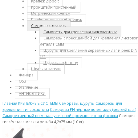
Крепеж Zipbolt
Кронштейн пристенный
Метрический крепёж
Перфорированный крепеж
Саморезы, шурупы
Саморезы для крепления гипсокартона
Саморезы с прессшайбой для крепления листово
металла СММ
Шурупы для крепления деревянных лаг и реек DIN
571
Шурупы по бетону
Шкаты и нагели
Фанера
OSB
Утепление
АНТИСЕПТИКИ
Главная
КРЕПЕЖНЫЕ СИСТЕМЫ
Саморезы, шурупы
Саморезы для
крепления гипсокартона
Саморезы PH чёрные по металлу (мелкий шаг)
Саморез черный по металлу весовой промышленная фасовка
Саморез
гипс/металл мелкая резьба 4,2х75 мм (10 кг)