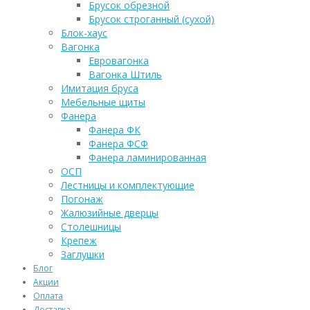
Брусок обрезной
Брусок строганный (сухой)
Блок-хаус
Вагонка
Евровагонка
Вагонка Штиль
Имитация бруса
Мебельные щиты
Фанера
Фанера ФК
Фанера ФСФ
Фанера ламинированная
ОСП
Лестницы и комплектующие
Погонаж
Жалюзийные дверцы
Столешницы
Крепеж
Заглушки
Блог
Акции
Оплата
Доставка