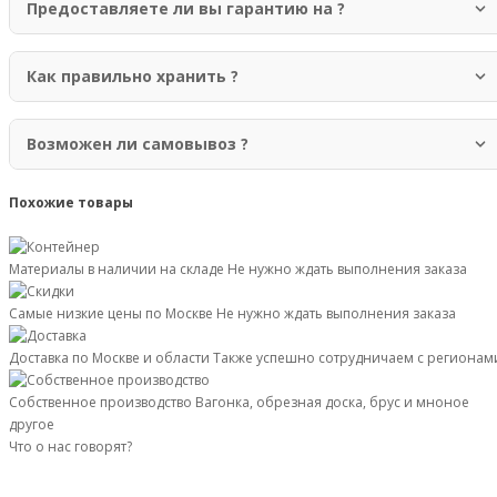
Предоставляете ли вы гарантию на ?
Да, мы предоставляем гарантию 12 месяцев на всю нашу продукцию.
Гарантия покрывает производственные дефекты и нарушения качества
Как правильно хранить ?
материалов.
Рекомендуется хранить в сухом, хорошо проветриваемом помещении,
защищенном от прямых солнечных лучей и атмосферных осадков.
Возможен ли самовывоз ?
Изделия должны располагаться на ровной поверхности.
Да, самовывоз возможен с нашего склада по адресу: Москва,
Новомосковский административный округ, район Коммунарка, улица
Похожие товары
Адмирала Корнилова, 88, корп. 8. Перед приездом обязательно
согласуйте время с менеджером.
Материалы в наличии на складе
Не нужно ждать выполнения заказа
Самые низкие цены по Москве
Не нужно ждать выполнения заказа
Доставка по Москве и области
Также успешно сотрудничаем с регионам
Собственное производство
Вагонка, обрезная доска, брус и мноное
другое
Что о нас говорят?