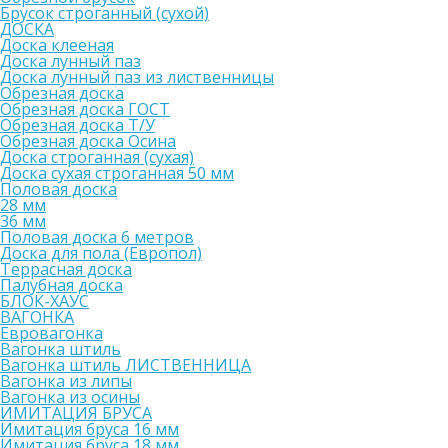
Брусок строганный (сухой)
ДОСКА
Доска клееная
Доска лунный паз
Доска лунный паз из лиственницы
Обрезная доска
Обрезная доска ГОСТ
Обрезная доска Т/У
Обрезная доска Осина
Доска строганная (сухая)
Доска сухая строганная 50 мм
Половая доска
28 мм
36 мм
Половая доска 6 метров
Доска для пола (Европол)
Террасная доска
Палубная доска
БЛОК-ХАУС
ВАГОНКА
Евровагонка
Вагонка штиль
Вагонка штиль ЛИСТВЕННИЦА
Вагонка из липы
Вагонка из осины
ИМИТАЦИЯ БРУСА
Имитация бруса 16 мм
Имитация бруса 18 мм