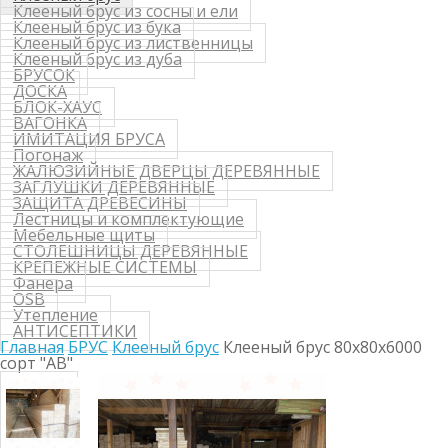
Клееный брус из сосны и ели
Клееный брус из бука
Клееный брус из лиственницы
Клееный брус из дуба
БРУСОК
ДОСКА
БЛОК-ХАУС
ВАГОНКА
ИМИТАЦИЯ БРУСА
Погонаж
ЖАЛЮЗИЙНЫЕ ДВЕРЦЫ ДЕРЕВЯННЫЕ
ЗАГЛУШКИ ДЕРЕВЯННЫЕ
ЗАЩИТА ДРЕВЕСИНЫ
Лестницы и комплектующие
Мебельные щиты
СТОЛЕШНИЦЫ ДЕРЕВЯННЫЕ
КРЕПЕЖНЫЕ СИСТЕМЫ
Фанера
OSB
Утепление
АНТИСЕПТИКИ
Главная
БРУС
Клееный брус
Клееный брус 80х80х6000
сорт "АВ"