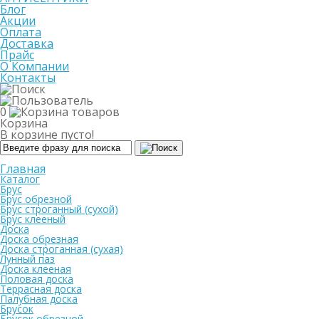
Блог
Акции
Оплата
Доставка
Прайс
О Компании
Контакты
0
Корзина
В корзине пусто!
Главная
Каталог
Брус
Брус обрезной
Брус строганный (сухой)
Брус клееный
Доска
Доска обрезная
Доска строганная (сухая)
Лунный паз
Доска клееная
Половая доска
Террасная доска
Палубная доска
Брусок
Брусок обрезной