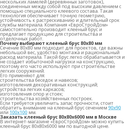
нескольких ламелей (деревянных заготовок),
соединенных между собой под высоким давлением с
помощью специального клеевого состава. Такая
технология обеспечивает точную геометрию,
устойчивость к растрескиванию и длительный срок
службы материала. Компания «ЕвроСтройДом»
самостоятельно производит клееный брус и
предлагает продукцию для строительства и
отделочных работ.
Почему выбирают клееный брус 80х80 мм
Сечение 80х80 мм подходит для проектов, где важны
небольшой вес, удобство монтажа и рациональный
расход материала. Такой брус легко обрабатывается и
не создает избыточной нагрузки на конструкцию,
поэтому его часто используют при строительстве
легких сооружений.
Его применяют для:
строительства беседок и навесов;
изготовления декоративных конструкций;
устройства легких каркасов;
изготовления опор и стоек;
строительства хозяйственных построек.
Если требуется увеличить запас прочности, стоит
обратить внимание на клееный брус сечением
90х90
или
100х100
мм.
Заказать клееный брус 80х80х6000 мм в Москве
В интернет-магазине «ЕвроСтройДом» можно купить
клееный брус 80х80х6000 мм по выгодной цене.