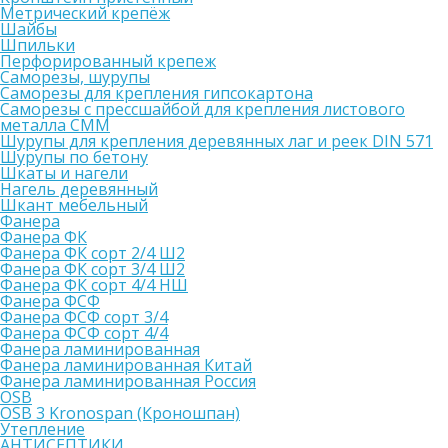
Метрический крепёж
Шайбы
Шпильки
Перфорированный крепеж
Саморезы, шурупы
Саморезы для крепления гипсокартона
Саморезы с прессшайбой для крепления листового
металла СММ
Шурупы для крепления деревянных лаг и реек DIN 571
Шурупы по бетону
Шкаты и нагели
Нагель деревянный
Шкант мебельный
Фанера
Фанера ФК
Фанера ФК сорт 2/4 Ш2
Фанера ФК сорт 3/4 Ш2
Фанера ФК сорт 4/4 НШ
Фанера ФСФ
Фанера ФСФ сорт 3/4
Фанера ФСФ сорт 4/4
Фанера ламинированная
Фанера ламинированная Китай
Фанера ламинированная Россия
OSB
OSB 3 Kronospan (Кроношпан)
Утепление
АНТИСЕПТИКИ