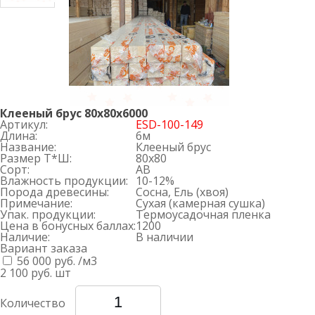
Клееный брус 80х80х6000
Артикул:
ESD-100-149
Длина:
6м
Название:
Клееный брус
Размер Т*Ш:
80х80
Сорт:
AB
Влажность продукции:
10-12%
Порода древесины:
Сосна, Ель (хвоя)
Примечание:
Сухая (камерная сушка)
Упак. продукции:
Термоусадочная пленка
Цена в бонусных баллах:
1200
Наличие:
В наличии
Вариант заказа
56 000 руб. /м3
2 100 руб.
шт
Количество