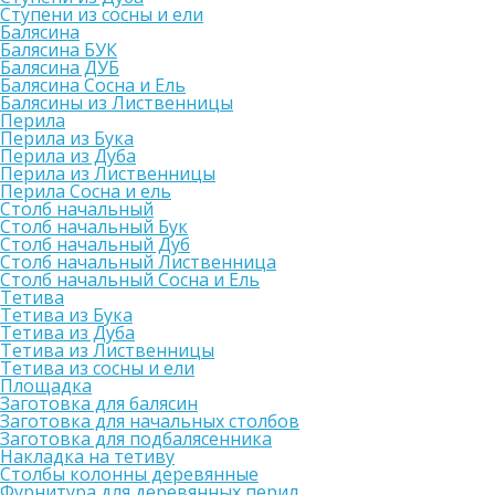
Ступени из сосны и ели
Балясина
Балясина БУК
Балясина ДУБ
Балясина Сосна и Ель
Балясины из Лиственницы
Перила
Перила из Бука
Перила из Дуба
Перила из Лиственницы
Перила Сосна и ель
Столб начальный
Столб начальный Бук
Столб начальный Дуб
Столб начальный Лиственница
Столб начальный Сосна и Ель
Тетива
Тетива из Бука
Тетива из Дуба
Тетива из Лиственницы
Тетива из сосны и ели
Площадка
Заготовка для балясин
Заготовка для начальных столбов
Заготовка для подбалясенника
Накладка на тетиву
Столбы колонны деревянные
Фурнитура для деревянных перил