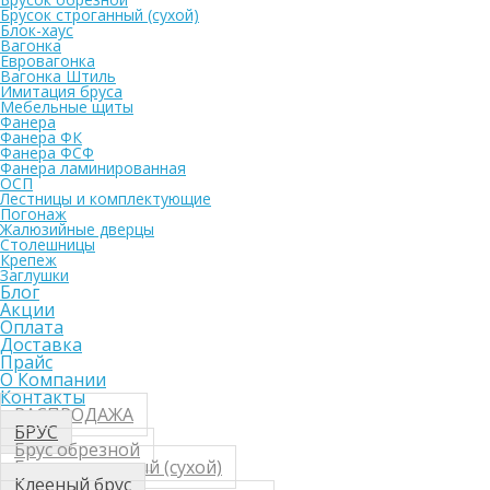
Брусок строганный (сухой)
Блок-хаус
Вагонка
Евровагонка
Вагонка Штиль
Имитация бруса
Мебельные щиты
Фанера
Фанера ФК
Фанера ФСФ
Фанера ламинированная
ОСП
Лестницы и комплектующие
Погонаж
Жалюзийные дверцы
Столешницы
Крепеж
Заглушки
Блог
Акции
Оплата
Доставка
Прайс
О Компании
Контакты
РАСПРОДАЖА
БРУС
Брус обрезной
Брус строганный (сухой)
Клееный брус