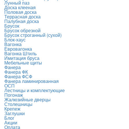
Лунный паз
Доска клееная
Половая доска
Террасная доска
Палубная доска
Брусок
Брусок обрезной
Брусок строганный (сухой)
Блок-хаус
Вагонка
Евровагонка
Вагонка Штиль
Имитация бруса
Мебельные щиты
Фанера
Фанера ФК
Фанера ФСФ
Фанера ламинированная
ОСП
Лестницы и комплектующие
Погонаж
Жалюзийные дверцы
Столешницы
Крепеж
Заглушки
Блог
Акции
Оплата