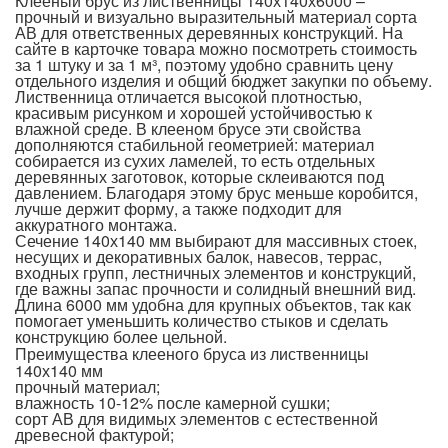
Клееный брус из лиственницы 140х140х6000 –
прочный и визуально выразительный материал сорта
АВ для ответственных деревянных конструкций. На
сайте в карточке товара можно посмотреть стоимость
за 1 штуку и за 1 м³, поэтому удобно сравнить цену
отдельного изделия и общий бюджет закупки по объему.
Лиственница отличается высокой плотностью,
красивым рисунком и хорошей устойчивостью к
влажной среде. В клееном брусе эти свойства
дополняются стабильной геометрией: материал
собирается из сухих ламелей, то есть отдельных
деревянных заготовок, которые склеиваются под
давлением. Благодаря этому брус меньше коробится,
лучше держит форму, а также подходит для
аккуратного монтажа.
Сечение 140х140 мм выбирают для массивных стоек,
несущих и декоративных балок, навесов, террас,
входных групп, лестничных элементов и конструкций,
где важны запас прочности и солидный внешний вид.
Длина 6000 мм удобна для крупных объектов, так как
помогает уменьшить количество стыков и сделать
конструкцию более цельной.
Преимущества клееного бруса из лиственницы
140х140 мм
прочный материал;
влажность 10-12% после камерной сушки;
сорт АВ для видимых элементов с естественной
древесной фактурой;