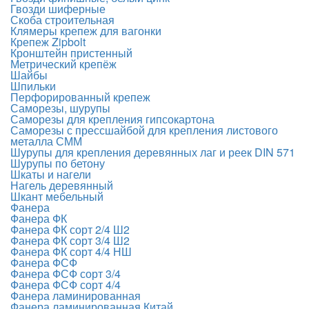
Гвозди шиферные
Скоба строительная
Клямеры крепеж для вагонки
Крепеж Zipbolt
Кронштейн пристенный
Метрический крепёж
Шайбы
Шпильки
Перфорированный крепеж
Саморезы, шурупы
Саморезы для крепления гипсокартона
Саморезы с прессшайбой для крепления листового
металла СММ
Шурупы для крепления деревянных лаг и реек DIN 571
Шурупы по бетону
Шкаты и нагели
Нагель деревянный
Шкант мебельный
Фанера
Фанера ФК
Фанера ФК сорт 2/4 Ш2
Фанера ФК сорт 3/4 Ш2
Фанера ФК сорт 4/4 НШ
Фанера ФСФ
Фанера ФСФ сорт 3/4
Фанера ФСФ сорт 4/4
Фанера ламинированная
Фанера ламинированная Китай