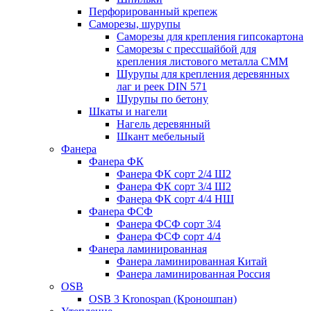
Перфорированный крепеж
Саморезы, шурупы
Саморезы для крепления гипсокартона
Саморезы с прессшайбой для
крепления листового металла СММ
Шурупы для крепления деревянных
лаг и реек DIN 571
Шурупы по бетону
Шкаты и нагели
Нагель деревянный
Шкант мебельный
Фанера
Фанера ФК
Фанера ФК сорт 2/4 Ш2
Фанера ФК сорт 3/4 Ш2
Фанера ФК сорт 4/4 НШ
Фанера ФСФ
Фанера ФСФ сорт 3/4
Фанера ФСФ сорт 4/4
Фанера ламинированная
Фанера ламинированная Китай
Фанера ламинированная Россия
OSB
OSB 3 Kronospan (Кроношпан)