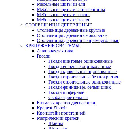
Мебельные щиты из ели
Мебельные щиты из лиственницы
Мебельные щиты из сосны
Мебельные щиты из ясеня
СТОЛЕШНИЦЫ ДЕРЕВЯННЫЕ
Столешницы деревянные круглые
Столешницы деревянные овальные
Столешницы деревянные прямоугольные
КРЕПЕЖНЫЕ СИСТЕМЫ
Анкерная техника
Гвозди
Гвозди винтовые оцинкованные
Гвозди ершёные оцинкованные
Гвозди кровельные оцинкованные
Гвозди строительные без покрытия
Гвозди строительные оцинкованные
Гвозди финишные, белый цинк
Гвозди шиферные
Скоба строительная
Клямеры крепеж для вагонки
Крепеж Zipbolt
Кронштейн пристенный
Метрический крепёж
Шайбы
Шпильки