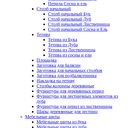
Перила Сосна и ель
Столб начальный
Столб начальный Бук
Столб начальный Дуб
Столб начальный Лиственница
Столб начальный Сосна и Ель
Тетива
Тетива из Бука
Тетива из Дуба
Тетива из Лиственницы
Тетива из сосны и ели
Площадка
Заготовка для балясин
Заготовка для начальных столбов
Заготовка для подбалясенника
Накладка на тетиву
Столбы колонны деревянные
Фурнитура для деревянных перил
Фурнитура для лестничных элементов из
дуба
Фурнитура для перил из лиственницы
Шары деревянные для лестниц
Мебельные щиты
Мебельные щиты из бука
Мебельные щиты из дуба