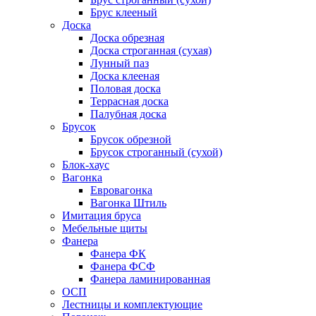
Брус клееный
Доска
Доска обрезная
Доска строганная (сухая)
Лунный паз
Доска клееная
Половая доска
Террасная доска
Палубная доска
Брусок
Брусок обрезной
Брусок строганный (сухой)
Блок-хаус
Вагонка
Евровагонка
Вагонка Штиль
Имитация бруса
Мебельные щиты
Фанера
Фанера ФК
Фанера ФСФ
Фанера ламинированная
ОСП
Лестницы и комплектующие